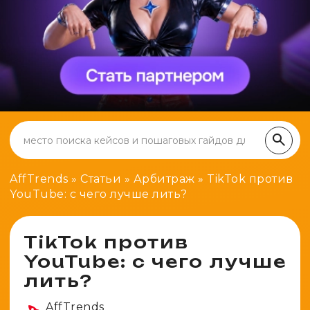
Генератор ников
Крипто
Spy-сервисы
Проверка анонимности
Адалт
Вайты
Конвертер cookies
Аккаунты
Генератор личности
AffTrends
»
Статьи
»
Арбитраж
»
TikTok против
YouTube: с чего лучше лить?
TikTok против
YouTube: с чего лучше
лить?
AffTrends