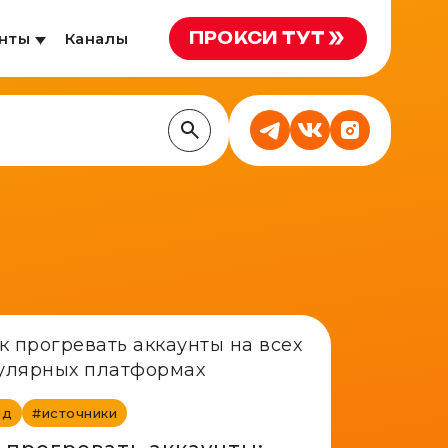
ПРОКСИ ТУТ
нты
Каналы
йд
#источники