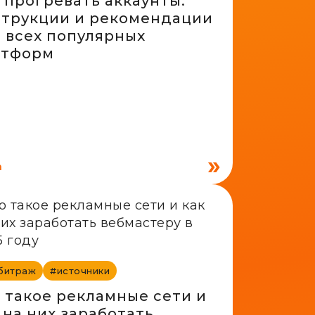
 прогревать аккаунты:
струкции и рекомендации
 всех популярных
атформ
а
битраж
#источники
 такое рекламные сети и
 на них заработать