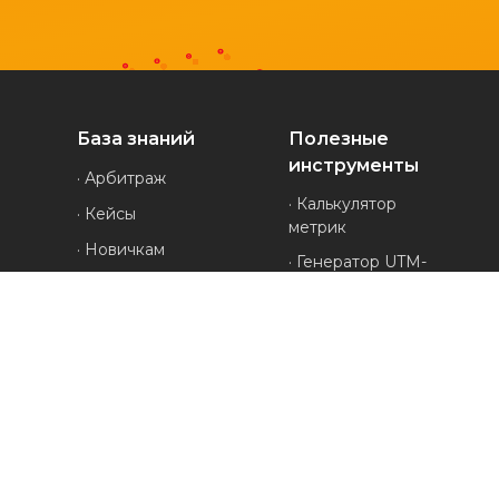
База знаний
Полезные
инструменты
· Арбитраж
· Калькулятор
· Кейсы
метрик
· Новичкам
· Генератор UTM-
· Обзоры
меток
· Проверка
· Полезное
анонимности
· Руководства
· Генератор ников
· Все про УБТ-
· Проверка
трафик
редиректов
· Конвертер cookies