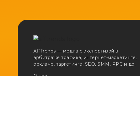
AffTrends — медиа с экспертизой в
арбитраже трафика, интернет-маркетинге,
рекламе, таргетинге, SEO, SMM, PPC и др.
О нас
Сертификаты
Реклама
Вакансии
Email:
adv@afftrends.com
Телефон:
+7 980 547 31 50
Сотрудничество:
@afftrends_adv
Социальные сети: