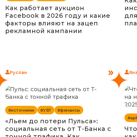
Как
Как работает аукцион
ин
Facebook в 2026 году и какие
для
факторы влияют на зацеп
пл
рекламной кампании
Руслан
Ян
#источники
#УБТ
#финансы
#ар
«Льем до потери Пульса»:
социальная сеть от Т-Банка с
Что
тонной трафика. Как
как