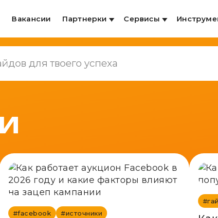
и
Вакансии
Партнерки
Сервисы
Инструме
И
#га
#facebook
#источники