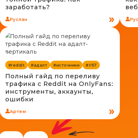
заработать?
веб
Руслан
Ру
#reddit
#адалт
#источники
#УБТ
Полный гайд по переливу
трафика с Reddit на OnlyFans:
инструменты, аккаунты,
ошибки
Артем