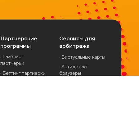
Партнерские
Сервисы для
программы
арбитража
· Гемблинг
· Виртуальные карты
партнерки
· Антидетект-
· Беттинг партнерки
браузеры
· Финансовые
· Клоакинг-сервисы
партнерки
· Мобильные прокси
· Дейтинг партнерки
· Трекеры
· Нутра партнерки
· Spy-сервисы
· Товарные
· Генераторы вайтов
партнерки
· Агентские
· Крипто партнерки