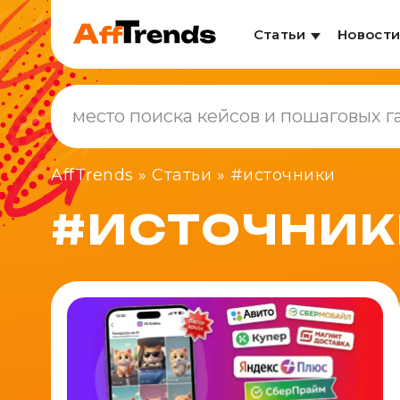
Статьи
Новост
AffTrends
»
Статьи
»
#источники
#ИСТОЧНИК