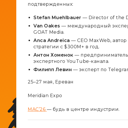
подтвержденных:
Stefan Muehlbauer
— Director of the D
Van Oakes
— международный эксперт
GOAT Media.
Anca Andreica
— CEO MaxWeb, автор
стратегии с $300M+ в год.
Антон Хоменок
— предприниматель, 
экспертного YouTube-канала.
Филипп Левин
— эксперт по Telegram
25–27 мая, Ереван
Meridian Expo
MAC’26
— будь в центре индустрии.