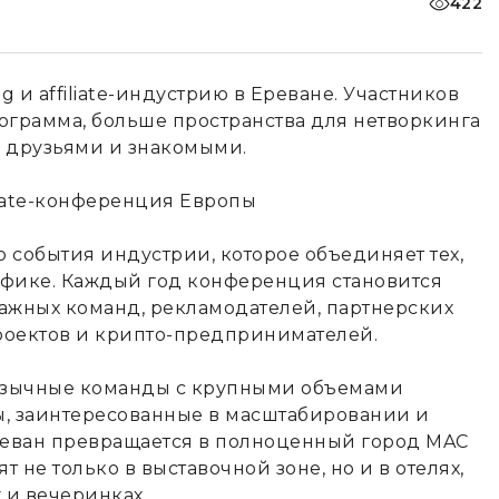
422
g и affiliate-индустрию в Ереване. Участников
ограмма, больше пространства для нетворкинга
и друзьями и знакомыми.
го события индустрии, которое объединяет тех,
рафике. Каждый год конференция становится
ажных команд, рекламодателей, партнерских
проектов и крипто-предпринимателей.
язычные команды с крупными объемами
ы, заинтересованные в масштабировании и
реван превращается в полноценный город MAC
т не только в выставочной зоне, но и в отелях,
 и вечеринках.