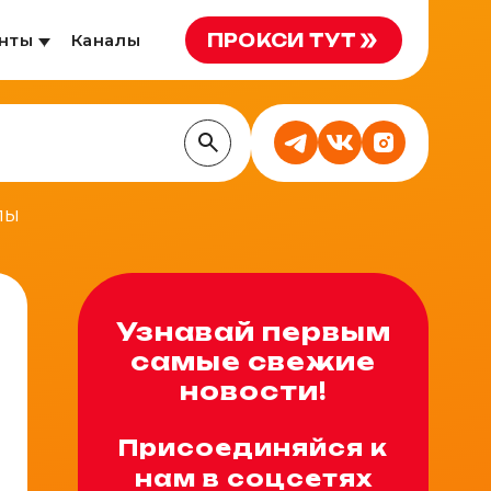
ПРОКСИ ТУТ
нты
Каналы
пы
Узнавай первым
самые свежие
новости!
Присоединяйся к
нам в соцсетях