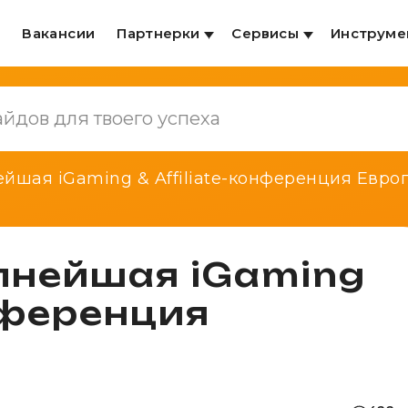
и
Вакансии
Партнерки
Сервисы
Инструме
йшая iGaming & Affiliate-конференция Евро
пнейшая iGaming
онференция