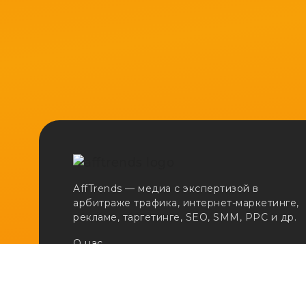
AffTrends — медиа с экспертизой в
арбитраже трафика, интернет-маркетинге,
рекламе, таргетинге, SEO, SMM, PPC и др.
О нас
Сертификаты
Реклама
Вакансии
Email:
adv@afftrends.com