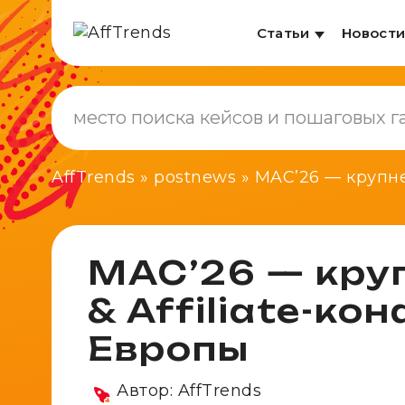
Статьи
Новост
AffTrends
»
postnews
»
MAC’26 — крупне
MAC’26 — кру
& Affiliate-к
Европы
Автор:
AffTrends