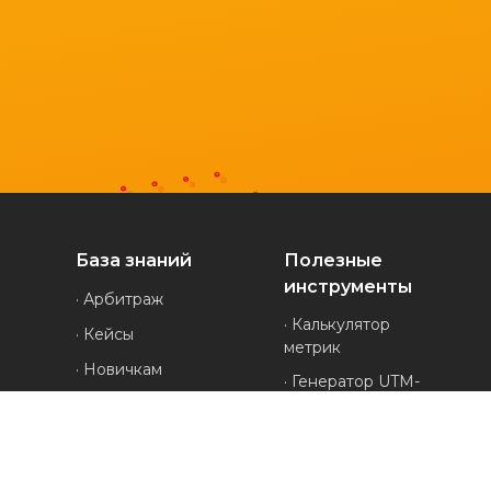
База знаний
Полезные
инструменты
· Арбитраж
· Калькулятор
· Кейсы
метрик
· Новичкам
· Генератор UTM-
· Обзоры
меток
· Проверка
· Полезное
анонимности
· Руководства