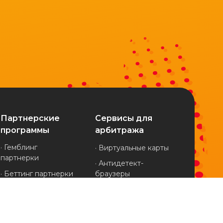
Партнерские
Сервисы для
программы
арбитража
· Гемблинг
· Виртуальные карты
партнерки
· Антидетект-
· Беттинг партнерки
браузеры
· Финансовые
· Клоакинг-сервисы
партнерки
· Мобильные прокси
· Дейтинг партнерки
· Трекеры