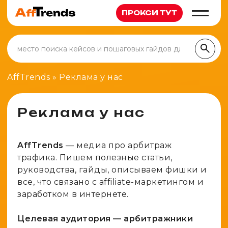
ПРОКСИ ТУТ
Статьи
Арбитраж
Новости
AffTrends
»
Реклама у нас
Кейсы
Вакансии
Новичкам
Реклама у нас
Партнерки
Обзоры
Гемблинг
Сервисы
Полезное
AffTrends
— медиа про арбитраж
Беттинг
Руководства
Карты
Инструменты
трафика. Пишем полезные статьи,
Финансы
руководства, гайды, описываем фишки и
Антидетект
Калькулятор метрик
Каналы
все, что связано с affiliate-маркетингом и
Дейтинг
Клоакинг
заработком в интернете.
Генератор UTM-меток
Нутра
Прокси
Проверка редиректов
Целевая аудитория — арбитражники
Товарка
Трекеры