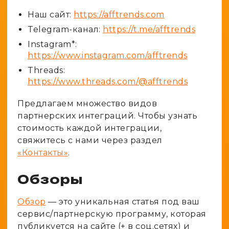
Генератор ников
Крипто
Наш сайт:
https://afftrends.com
Spy-сервисы
Проверка анонимности
Адалт
Telegram-канал:
https://t.me/afftrends
Вайты
Конвертер cookies
Instagram*:
Аккаунты
https://www.instagram.com/afftrends
Генератор личности
Threads:
https://www.threads.com/@afftrends
Предлагаем множество видов
партнерских интеграций. Чтобы узнать
стоимость каждой интеграции,
свяжитесь с нами через раздел
«Контакты»
.
Обзоры
Обзор
— это уникальная статья под ваш
сервис/партнерскую программу, которая
публикуется на сайте (+ в соц.сетях) и