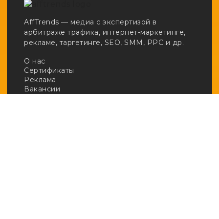
AffTrends — медиа с экспертизой в
арбитраже трафика, интернет-маркетинге,
рекламе, таргетинге, SEO, SMM, PPC и др.
О нас
Сертификаты
Реклама
Вакансии
Email:
adv@afftrends.com
Телефон:
+7 980 547 31 50
Сотрудничество:
@afftrends_adv
Социальные сети:
База знаний
· Арбитраж
· Кейсы