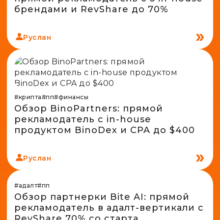
брендами и RevShare до 70%
Руслан
#крипта
#пп
#финансы
Обзор BinoPartners: прямой
рекламодатель с in-house
продуктом BinoDex и CPA до $400
Руслан
#адалт
#пп
Обзор партнерки Bite AI: прямой
рекламодатель в адалт-вертикали с
RevShare 70% со старта