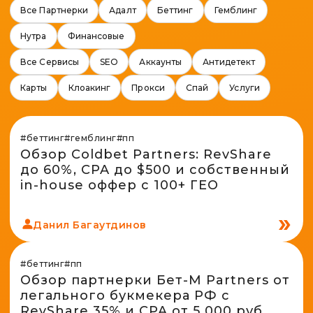
Spy-сервисы
Все Партнерки
Адалт
Беттинг
Гемблинг
Проверка анонимности
Адалт
Вайты
Нутра
Конвертер cookies
Финансовые
Аккаунты
Генератор личности
Все Сервисы
SEO
Аккаунты
Антидетект
Карты
Клоакинг
Прокси
Спай
Услуги
#беттинг
#гемблинг
#пп
Обзор Coldbet Partners: RevShare
до 60%, CPA до $500 и собственный
in-house оффер с 100+ ГЕО
Данил Багаутдинов
#беттинг
#пп
Обзор партнерки Бет-М Partners от
легального букмекера РФ с
RevShare 35% и CPA от 5 000 руб.