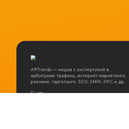
AffTrends — медиа с экспертизой в
арбитраже трафика, интернет-маркетинге,
рекламе, таргетинге, SEO, SMM, PPC и др.
О нас
Сертификаты
Реклама
Вакансии
Email:
adv@afftrends.com
Телефон:
+7 980 547 31 50
Сотрудничество:
@afftrends_adv