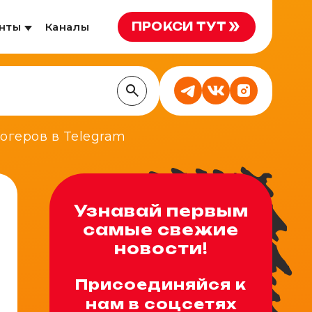
ПРОКСИ ТУТ
нты
Каналы
огеров в Telegram
Узнавай первым
самые свежие
новости!
Присоединяйся к
нам в соцсетях