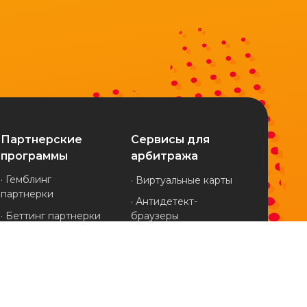
Партнерские
Сервисы для
программы
арбитража
· Гемблинг
· Виртуальные карты
партнерки
· Антидетект-
· Беттинг партнерки
браузеры
· Финансовые
· Клоакинг-сервисы
партнерки
· Мобильные прокси
· Дейтинг партнерки
· Трекеры
· Нутра партнерки
· Spy-сервисы