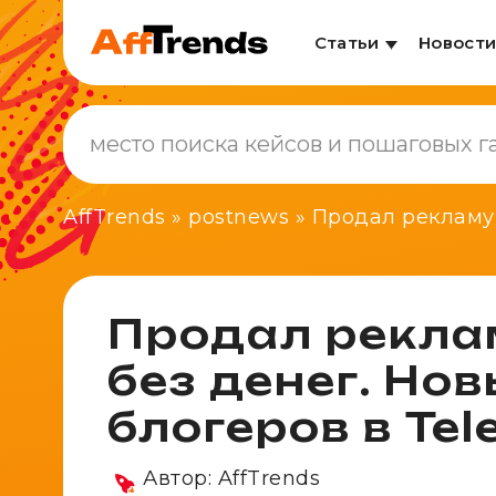
Статьи
Новост
AffTrends
»
postnews
»
Продал рекламу 
Продал рекла
без денег. Но
блогеров в Te
Автор:
AffTrends