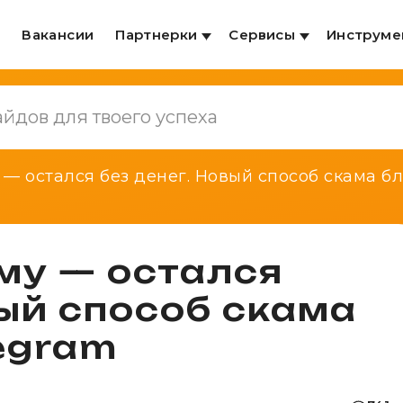
и
Вакансии
Партнерки
Сервисы
Инструме
— остался без денег. Новый способ скама бл
му — остался
вый способ скама
legram