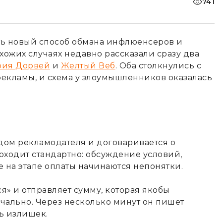
741
ть новый способ обмана инфлюенсеров и
хожих случаях недавно рассказали сразу два
рия Дорвей
и
Желтый Веб
. Оба столкнулись с
екламы, и схема у злоумышленников оказалась
дом рекламодателя и договаривается о
оходит стандартно: обсуждение условий,
е на этапе оплаты начинаются непонятки.
» и отправляет сумму, которая якобы
ачально. Через несколько минут он пишет
ть излишек.