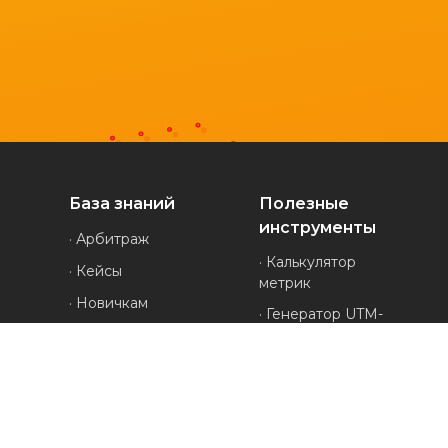
База знаний
Полезные
инструменты
· Арбитраж
· Калькулятор
· Кейсы
метрик
· Новичкам
· Генератор UTM-
· Обзоры
меток
· Проверка
· Полезное
анонимности
· Руководства
· Генератор ников
· Все про УБТ-