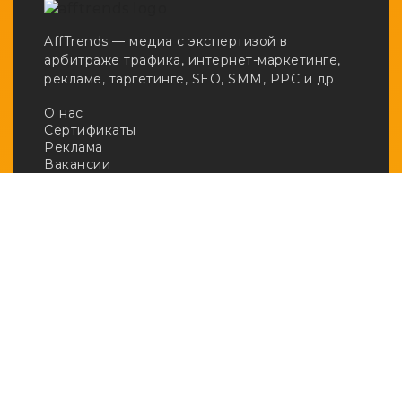
AffTrends — медиа с экспертизой в
арбитраже трафика, интернет-маркетинге,
рекламе, таргетинге, SEO, SMM, PPC и др.
О нас
Сертификаты
Реклама
Вакансии
Email:
adv@afftrends.com
Телефон:
+7 980 547 31 50
Сотрудничество:
@afftrends_adv
Социальные сети:
База знаний
· Арбитраж
· Кейсы