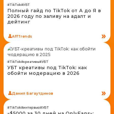
#TikTok
#УБТ
Полный гайд по TikTok от А до Я в
2026 году по заливу на адалт и
дейтинг
AffTrends
#TikTok
#креативы
#УБТ
УБТ креативы под TikTok: как
обойти модерацию в 2026
Данил Багаутдинов
#TikTok
#интервью
#УБТ
«$5000 за 30 дней на OnlyFans»: