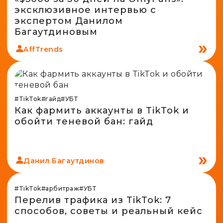
эксклюзивное интервью с
экспертом Данилом
Багаутдиновым
AffTrends
#TikTok
#гайд
#УБТ
Как фармить аккаунты в TikTok и
обойти теневой бан: гайд
Данил Багаутдинов
#TikTok
#арбитраж
#УБТ
Перелив трафика из TikTok: 7
способов, советы и реальный кейс