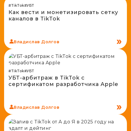
Spy-сервисы
Проверка анонимности
#TikTok
#УБТ
Адалт
Как вести и монетизировать сетку
Вайты
Конвертер cookies
каналов в TikTok
Аккаунты
Генератор личности
Владислав Долгов
#TikTok
#УБТ
УБТ-арбитраж в TikTok с
сертификатом разработчика Apple
Владислав Долгов