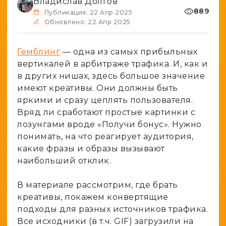
Владислав Долгов
Spy-сервисы
Проверка анонимности
889
Публикация: 22 Апр 2025
Адалт
Вайты
Обновлено: 22 Апр 2025
Конвертер cookies
Аккаунты
Генератор личности
Гемблинг
— одна из самых прибыльных
вертикалей в арбитраже трафика. И, как и
в других нишах, здесь большое значение
имеют креативы. Они должны быть
яркими и сразу цеплять пользователя.
Вряд ли сработают простые картинки с
лозунгами вроде «Получи бонус». Нужно
понимать, на что реагирует аудитория,
какие фразы и образы вызывают
наибольший отклик.
В материале рассмотрим, где брать
креативы, покажем конвертящие
подходы для разных источников трафика.
Все исходники (в т.ч. GIF) загрузили на