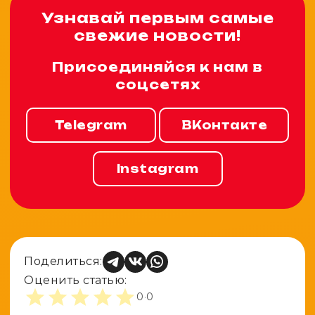
Узнавай первым самые
свежие новости!
Присоединяйся к нам в
соцсетях
Telegram
ВКонтакте
Instagram
Поделиться:
Оценить статью:
0
·
0