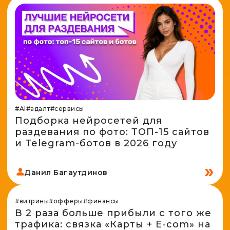
#AI
#адалт
#сервисы
Подборка нейросетей для
раздевания по фото: ТОП-15 сайтов
и Telegram-ботов в 2026 году
Данил Багаутдинов
#витрины
#офферы
#финансы
В 2 раза больше прибыли с того же
трафика: связка «Карты + E-com» на