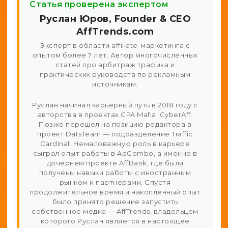
Статья проверена экспертом
Руслан Юров, Founder & CEO
AffTrends.com
Эксперт в области affiliate-маркетинга с
опытом более 7 лет. Автор многочисленных
статей про арбитраж трафика и
практических руководств по рекламным
источникам.
Руслан начинал карьерный путь в 2018 году с
авторства в проектах CPA Mafia, CyberAff.
Позже перешел на позицию редактора в
проект DatsTeam — подразделение Traffic
Cardinal. Немаловажную роль в карьере
сыграл опыт работы в AdCombo, а именно в
дочернем проекте AffBank, где были
получены навыки работы с иностранным
рынком и партнерами. Спустя
продолжительное время и накопленный опыт
было принято решение запустить
собственное медиа — AffTrends, владельцем
которого Руслан является в настоящее