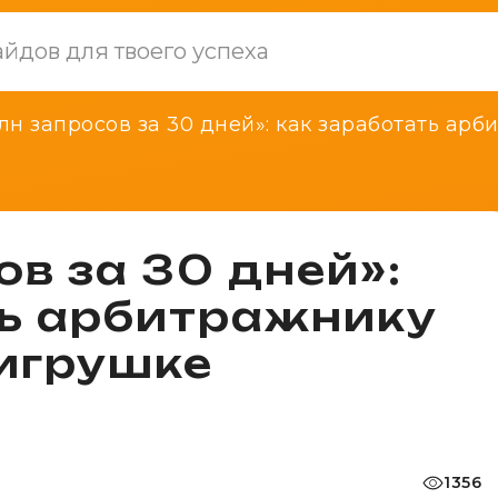
лн запросов за 30 дней»: как заработать ар
ов за 30 дней»:
ть арбитражнику
 игрушке
1356