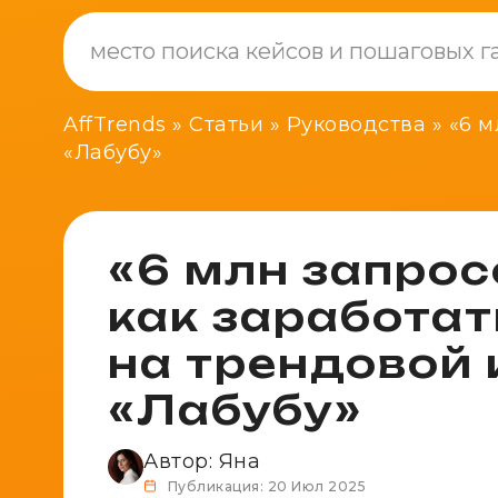
AffTrends
»
Статьи
»
Руководства
»
«6 м
«Лабубу»
«6 млн запрос
как заработа
на трендовой
«Лабубу»
Автор:
Яна
Публикация: 20 Июл 2025