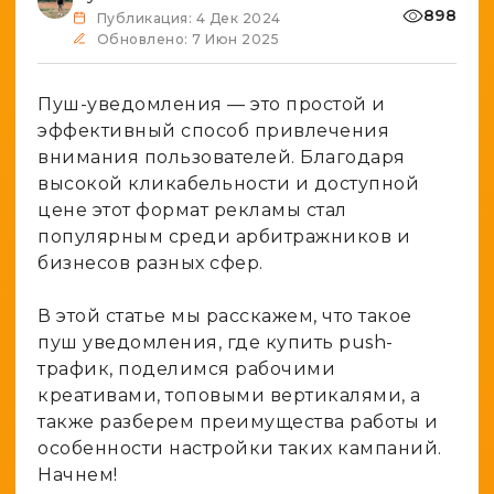
Генератор ников
898
Публикация: 4 Дек 2024
Крипто
Spy-сервисы
Обновлено: 7 Июн 2025
Проверка анонимности
Адалт
Вайты
Конвертер cookies
Пуш-уведомления — это простой и
Аккаунты
Генератор личности
эффективный способ привлечения
внимания пользователей. Благодаря
высокой кликабельности и доступной
цене этот формат рекламы стал
популярным среди арбитражников и
бизнесов разных сфер.
В этой статье мы расскажем, что такое
пуш уведомления, где купить push-
трафик, поделимся рабочими
креативами, топовыми вертикалями, а
также разберем преимущества работы и
особенности настройки таких кампаний.
Начнем!