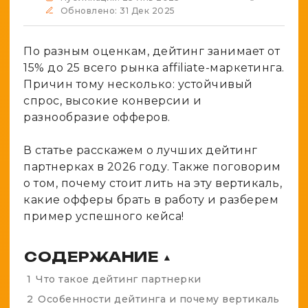
Spy-сервисы
Обновлено: 31 Дек 2025
Проверка анонимности
Адалт
Вайты
Конвертер cookies
По разным оценкам, дейтинг занимает от
Аккаунты
Генератор личности
15% до 25 всего рынка affiliate-маркетинга.
Причин тому несколько: устойчивый
спрос, высокие конверсии и
разнообразие офферов.
В статье расскажем о лучших дейтинг
партнерках в 2026 году. Также поговорим
о том, почему стоит лить на эту вертикаль,
какие офферы брать в работу и разберем
пример успешного кейса!
СОДЕРЖАНИЕ
▲
1
Что такое дейтинг партнерки
2
Особенности дейтинга и почему вертикаль