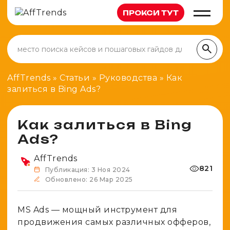
ПРОКСИ ТУТ
Статьи
Арбитраж
Новости
Кейсы
Вакансии
AffTrends
»
Статьи
»
Руководства
»
Как
Новичкам
залиться в Bing Ads?
Партнерки
Обзоры
Гемблинг
Как залиться в Bing
Сервисы
Полезное
Ads?
Беттинг
Руководства
Карты
Инструменты
Финансы
AffTrends
Антидетект
Калькулятор метрик
821
Каналы
Публикация: 3 Ноя 2024
Дейтинг
Клоакинг
Обновлено: 26 Мар 2025
Генератор UTM-меток
Нутра
Прокси
Проверка редиректов
MS Ads — мощный инструмент для
Товарка
Трекеры
Генератор ников
продвижения самых различных офферов,
Крипто