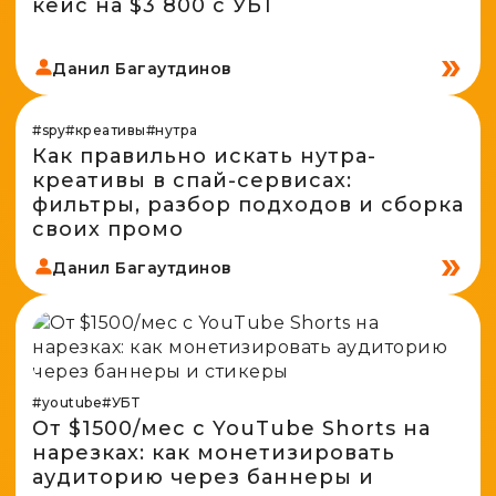
кейс на $3 800 с УБТ
Данил Багаутдинов
#spy
#креативы
#нутра
Как правильно искать нутра-
креативы в спай-сервисах:
фильтры, разбор подходов и сборка
своих промо
Данил Багаутдинов
#youtube
#УБТ
От $1500/мес с YouTube Shorts на
нарезках: как монетизировать
аудиторию через баннеры и