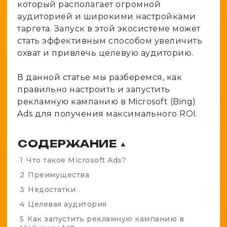
который располагает огромной
Spy-сервисы
Проверка анонимности
аудиторией и широкими настройками
Адалт
Вайты
Конвертер cookies
таргета. Запуск в этой экосистеме может
Аккаунты
стать эффективным способом увеличить
Генератор личности
охват и привлечь целевую аудиторию.
В данной статье мы разберемся, как
правильно настроить и запустить
рекламную кампанию в Microsoft (Bing)
Ads для получения максимального ROI.
СОДЕРЖАНИЕ
▲
1
Что такое Microsoft Ads?
2
Преимущества
3
Недостатки
4
Целевая аудитория
5
Как запустить рекламную кампанию в