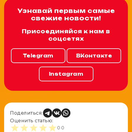
Узнавай первым самые
свежие новости!
Присоединяйся к нам в
соцсетях
Telegram
ВКонтакте
Instagram
Поделиться:
Оценить статью:
0
·
0