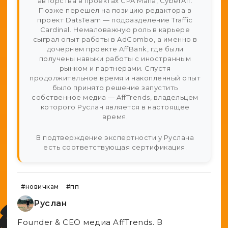
авторства в проектах CPA Mafia, CyberAff.
Позже перешел на позицию редактора в
проект DatsTeam — подразделение Traffic
Cardinal. Немаловажную роль в карьере
сыграл опыт работы в AdCombo, а именно в
дочернем проекте AffBank, где были
получены навыки работы с иностранным
рынком и партнерами. Спустя
продолжительное время и накопленный опыт
было принято решение запустить
собственное медиа — AffTrends, владельцем
которого Руслан является в настоящее
время.
В подтверждение экспертности у Руслана
есть соответствующая сертификация.
#новичкам
#пп
Руслан
Founder & CEO медиа AffTrends. В