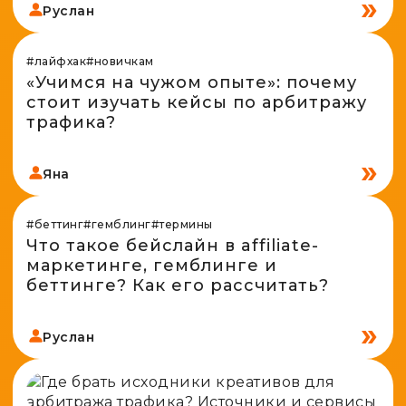
Руслан
#лайфхак
#новичкам
«Учимся на чужом опыте»: почему
стоит изучать кейсы по арбитражу
трафика?
Яна
#беттинг
#гемблинг
#термины
Что такое бейслайн в affiliate-
маркетинге, гемблинге и
беттинге? Как его рассчитать?
Руслан