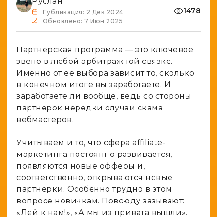
Руслан
Spy-сервисы
Проверка анонимности
1478
Публикация: 2 Дек 2024
Адалт
Вайты
Обновлено: 7 Июн 2025
Конвертер cookies
Аккаунты
Генератор личности
Партнерская программа — это ключевое
звено в любой арбитражной связке.
Именно от ее выбора зависит то, сколько
в конечном итоге вы заработаете. И
заработаете ли вообще, ведь со стороны
партнерок нередки случаи скама
вебмастеров.
Учитываем и то, что сфера affiliate-
маркетинга постоянно развивается,
появляются новые офферы и,
соответственно, открываются новые
партнерки. Особенно трудно в этом
вопросе новичкам. Повсюду зазывают:
«Лей к нам!», «А мы из привата вышли».