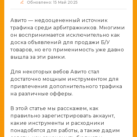
Spy-сервисы
Обновлено: 15 Май 2025
Проверка анонимности
Адалт
Вайты
Конвертер cookies
Авито — недооцененный источник
Аккаунты
Генератор личности
трафика среди арбитражников. Многими
он воспринимается исключительно как
доска объявлений для продажи Б/У
товаров, но его применимость уже давно
вышла за эти рамки.
Для некоторых вебов Авито стал
достаточно мощным инструментом для
привлечения дополнительного трафика
на различные офферы.
В этой статье мы расскажем, как
правильно зарегистрировать аккаунт,
какие инструменты и расходники
понадобятся для работы, а также дадим