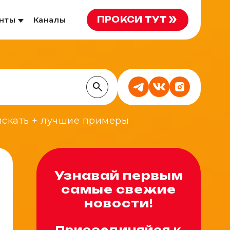
ПРОКСИ ТУТ
нты
Каналы
 искать + лучшие примеры
Узнавай первым
самые свежие
новости!
Присоединяйся к