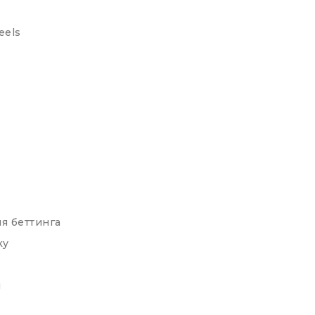
eels
я беттинга
ку
ы