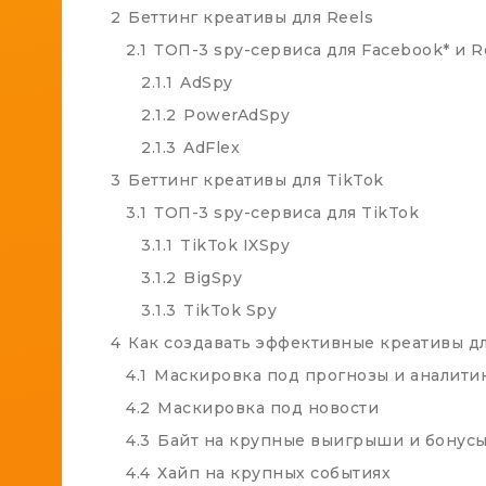
2
Беттинг креативы для Reels
2.1
ТОП-3 spy-сервиса для Facebook* и R
2.1.1
AdSpy
2.1.2
PowerAdSpy
2.1.3
AdFlex
3
Беттинг креативы для TikTok
3.1
ТОП-3 spy-сервиса для TikTok
3.1.1
TikTok IXSpy
3.1.2
BigSpy
3.1.3
TikTok Spy
4
Как создавать эффективные креативы дл
4.1
Маскировка под прогнозы и аналити
4.2
Маскировка под новости
4.3
Байт на крупные выигрыши и бонус
4.4
Хайп на крупных событиях