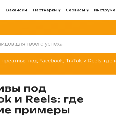
и
Вакансии
Партнерки
Сервисы
Инструме
 креативы под Facebook, TikTok и Reels: где
ивы под
k и Reels: где
шие примеры