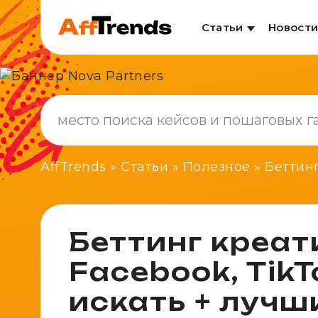
Статьи
Новост
AffTrends
»
Статьи
»
Полезное
»
Беттинг
Беттинг креат
Facebook, TikTo
искать + луч