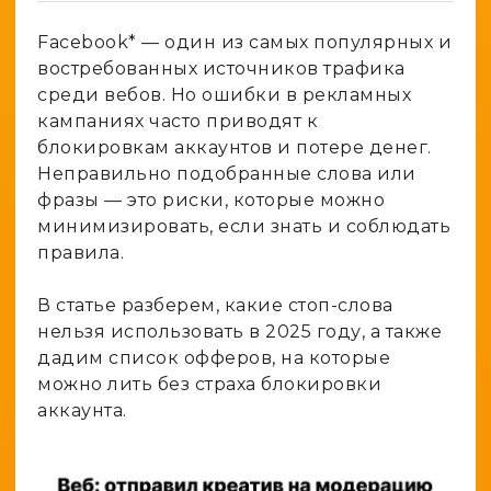
Spy-сервисы
Проверка анонимности
Адалт
Facebook* — один из самых популярных и
Вайты
Конвертер cookies
востребованных источников трафика
Аккаунты
среди вебов. Но ошибки в рекламных
Генератор личности
кампаниях часто приводят к
блокировкам аккаунтов и потере денег.
Неправильно подобранные слова или
фразы — это риски, которые можно
минимизировать, если знать и соблюдать
правила.
В статье разберем, какие стоп-слова
нельзя использовать в 2025 году, а также
дадим список офферов, на которые
можно лить без страха блокировки
аккаунта.