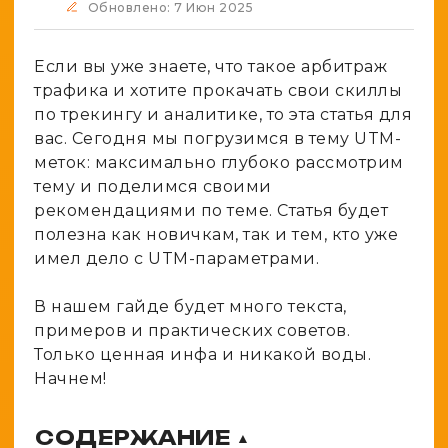
Spy-сервисы
Обновлено: 7 Июн 2025
Проверка анонимности
Адалт
Вайты
Конвертер cookies
Если вы уже знаете, что такое арбитраж
Аккаунты
Генератор личности
трафика и хотите прокачать свои скиллы
по трекингу и аналитике, то эта статья для
вас. Сегодня мы погрузимся в тему UTM-
меток: максимально глубоко рассмотрим
тему и поделимся своими
рекомендациями по теме. Статья будет
полезна как новичкам, так и тем, кто уже
имел дело с UTM-параметрами.
В нашем гайде будет много текста,
примеров и практических советов.
Только ценная инфа и никакой воды.
Начнем!
СОДЕРЖАНИЕ
▲