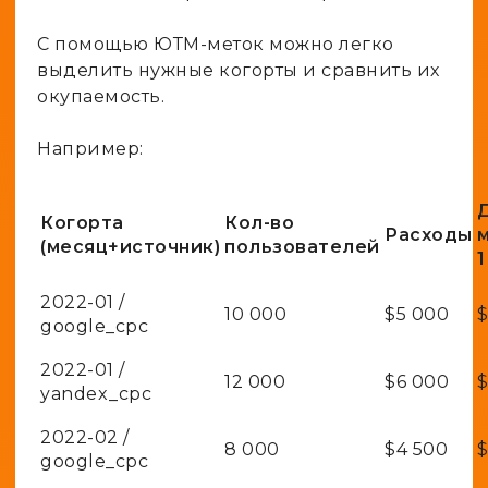
С помощью ЮТМ-меток можно легко
выделить нужные когорты и сравнить их
окупаемость.
Например:
Когорта
Кол-во
Расходы
(месяц+источник)
пользователей
1
2022-01 /
10 000
$5 000
$
google_cpc
2022-01 /
12 000
$6 000
$
yandex_cpc
2022-02 /
8 000
$4 500
$
google_cpc