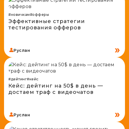
Spy-сервисы
Проверка анонимности
Адалт
Вайты
#новичкам
#офферы
Конвертер cookies
Эффективные стратегии
Аккаунты
Генератор личности
тестирования офферов
Руслан
#дейтинг
#кейс
Кейс: дейтинг на 50$ в день —
достаем траф с видеочатов
Руслан