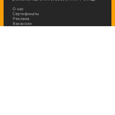
О нас
Сертификаты
Реклама
Вакансии
Email:
adv@afftrends.com
Телефон:
+7 980 547 31 50
Сотрудничество:
@afftrends_adv
Социальные сети:
База знаний
· Арбитраж
· Кейсы
· Новичкам
· Обзоры
· Полезное