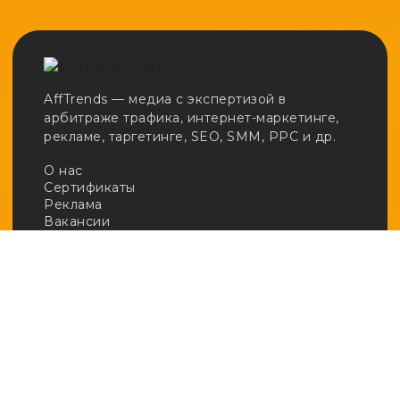
AffTrends — медиа с экспертизой в
арбитраже трафика, интернет-маркетинге,
рекламе, таргетинге, SEO, SMM, PPC и др.
О нас
Сертификаты
Реклама
Вакансии
Email:
adv@afftrends.com
Телефон:
+7 980 547 31 50
Сотрудничество:
@afftrends_adv
Социальные сети:
База знаний