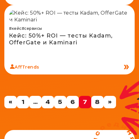
#кейс
#сервисы
Кейс: 50%+ ROI — тесты Kadam,
OfferGate и Kaminari
AffTrends
«
1
…
4
5
6
7
8
»