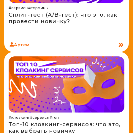
Генератор ников
Крипто
Spy-сервисы
#сервисы
#термины
Проверка анонимности
Сплит-тест (A/B-тест): что это, как
Адалт
Вайты
провести новичку?
Конвертер cookies
Аккаунты
Генератор личности
Артем
#клоакинг
#сервисы
#топ
Топ-10 клоакинг-сервисов: что это,
как выбрать новичку