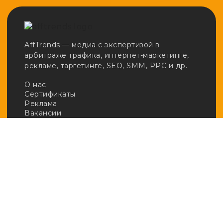
AffTrends — медиа с экспертизой в
арбитраже трафика, интернет-маркетинге,
рекламе, таргетинге, SEO, SMM, PPC и др.
О нас
Сертификаты
Реклама
Вакансии
Email:
adv@afftrends.com
Телефон:
+7 980 547 31 50
Сотрудничество:
@afftrends_adv
Социальные сети:
База знаний
· Арбитраж