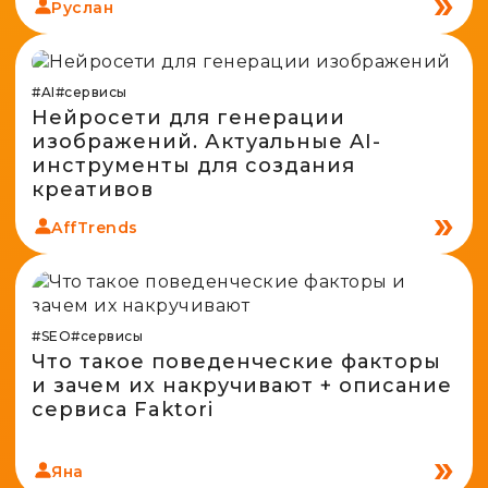
Руслан
Spy-сервисы
Проверка анонимности
Адалт
Вайты
Конвертер cookies
Аккаунты
#AI
#сервисы
Генератор личности
Нейросети для генерации
изображений. Актуальные AI-
инструменты для создания
креативов
AffTrends
#SEO
#сервисы
Что такое поведенческие факторы
и зачем их накручивают + описание
сервиса Faktori
Яна