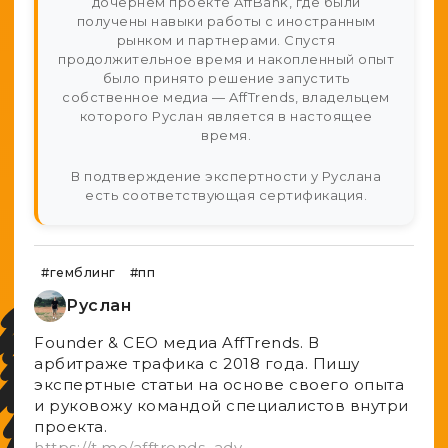
дочернем проекте AffBank, где были
получены навыки работы с иностранным
рынком и партнерами. Спустя
продолжительное время и накопленный опыт
было принято решение запустить
собственное медиа — AffTrends, владельцем
которого Руслан является в настоящее
время.
В подтверждение экспертности у Руслана
есть соответствующая сертификация.
#гемблинг
#пп
Руслан
Founder & CEO медиа AffTrends. В
aрбитраже трафика с 2018 года. Пишу
экспертные статьи на основе своего опыта
и руковожу командой специалистов внутри
проекта.
https://t.me/afftrends_adv