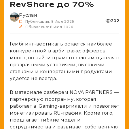
Spy-сервисы
RevShare до 70%
Проверка анонимности
Адалт
Вайты
Руслан
Конвертер cookies
202
Публикация: 8 Июл 2026
Аккаунты
Генератор личности
Обновлено: 8 Июл 2026
Гемблинг-вертикаль остается наиболее
конкурентной в арбитраже: офферов
много, но найти прямого рекламодателя с
прозрачными условиями, высокими
ставками и конвертящими продуктами
удается не всегда.
В материале разберем NOVA PARTNERS —
партнерскую программу, которая
работает в iGaming-вертикали и позволяет
монетизировать RU-трафик. Кроме того,
предлагает гибкие модели
сотрудничества и развивает собственную