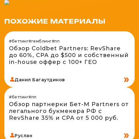
ПОХОЖИЕ МАТЕРИАЛЫ
#беттинг
#гемблинг
#пп
Обзор Coldbet Partners: RevShare
до 60%, CPA до $500 и собственный
in-house оффер с 100+ ГЕО
Данил Багаутдинов
#беттинг
#пп
Обзор партнерки Бет-М Partners от
легального букмекера РФ с
RevShare 35% и CPA от 5 000 руб.
Руслан