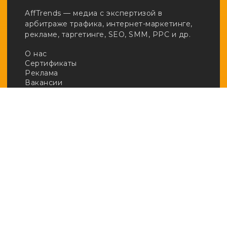
AffTrends — медиа с экспертизой в
арбитраже трафика, интернет-маркетинге,
рекламе, таргетинге, SEO, SMM, PPC и др.
О нас
Сертификаты
Реклама
Вакансии
Email:
adv@afftrends.com
Телефон:
+7 980 547 31 50
Сотрудничество:
@afftrends_adv
Социальные сети:
База знаний
· Арбитраж
· Кейсы
· Новичкам