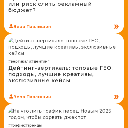
Spy-сервисы
или риск слить рекламный
Проверка анонимности
Адалт
бюджет?
Вайты
Конвертер cookies
Аккаунты
Генератор личности
Вера Павлышин
#вертикали
#дейтинг
Дейтинг-вертикаль: топовые ГЕО,
подходы, лучшие креативы,
экслюзивные кейсы
Вера Павлышин
#трафик
#тренды