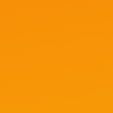
на практическую ценность: каждую
статью можно использовать в работе уже
сегодня.
Вы получите только актуальные данные,
основанные на опыте медиабайеров,
команд и тех, кто льет трафик ежедневно.