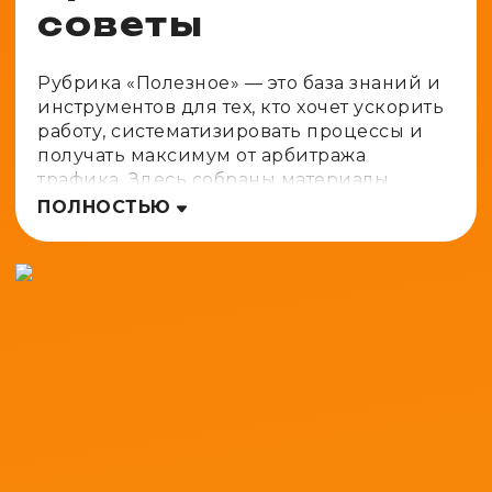
советы
Рубрика «Полезное» — это база знаний и
инструментов для тех, кто хочет ускорить
работу, систематизировать процессы и
получать максимум от арбитража
трафика. Здесь собраны материалы,
которые экономят время, помогают
ПОЛНОСТЬЮ
избежать ошибок и делают вашу работу
сливающейся не только в ROI, но и в
эффективности.
Что вы найдете в рубрике
«Полезное»?
Здесь мы публикуем:
— чек-листы для запуска кампаний в
Facebook, TikTok, UAC, push-сетях и других