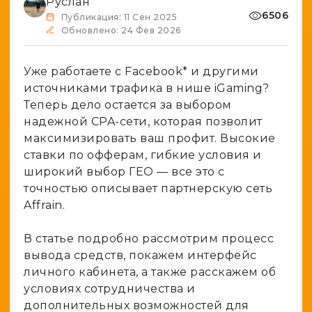
Руслан
Spy-сервисы
Проверка анонимности
6506
Публикация: 11 Сен 2025
Адалт
Вайты
Обновлено: 24 Фев 2026
Конвертер cookies
Аккаунты
Генератор личности
Уже работаете с Facebook* и другими
источниками трафика в нише iGaming?
Теперь дело остается за выбором
надежной CPA-сети, которая позволит
максимизировать ваш профит. Высокие
ставки по офферам, гибкие условия и
широкий выбор ГЕО — все это с
точностью описывает партнерскую сеть
Affrain.
В статье подробно рассмотрим процесс
вывода средств, покажем интерфейс
личного кабинета, а также расскажем об
условиях сотрудничества и
дополнительных возможностей для