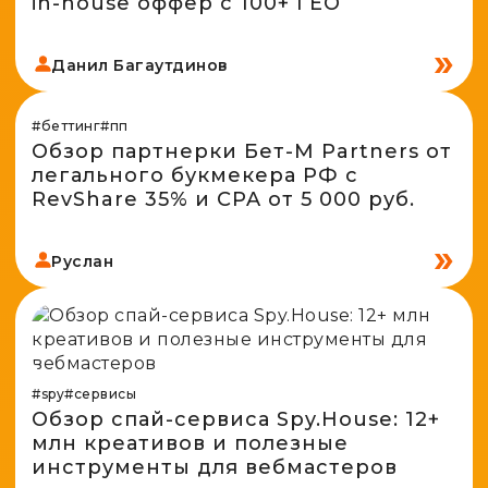
in-house оффер с 100+ ГЕО
Данил Багаутдинов
#беттинг
#пп
Обзор партнерки Бет-М Partners от
легального букмекера РФ с
RevShare 35% и CPA от 5 000 руб.
Руслан
#spy
#сервисы
Обзор спай-сервиса Spy.House: 12+
млн креативов и полезные
инструменты для вебмастеров