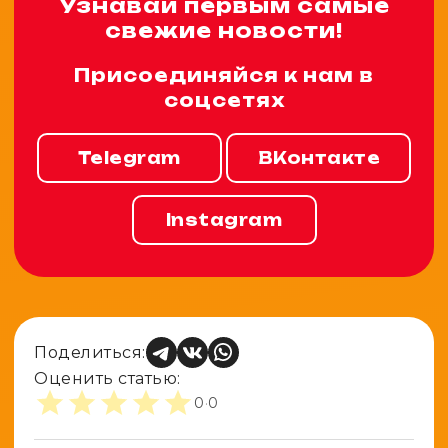
Узнавай первым самые
свежие новости!
Присоединяйся к нам в
соцсетях
Telegram
ВКонтакте
Instagram
Поделиться:
Оценить статью:
0
·
0