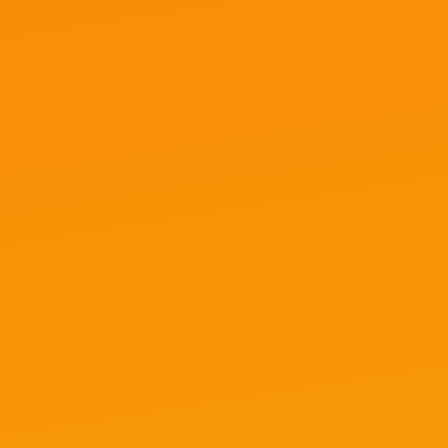
— стратегии оптимизации рекламных
кампаний и обхода модерации.
Арбитраж трафика в
2026 году: что работает
сейчас?
Мир арбитража меняется ежедневно. Мы
следим за новыми тенденциями,
алгоритмами рекламных платформ и
изменениями в правилах партнёрских
программ, чтобы вы всегда получали
актуальную и проверенную информацию.
Здесь вы узнаете, как:
— находить офферы с высоким ROI;
— тестировать гипотезы и
масштабировать прибыльные связки;
— избегать банов и слива бюджета на