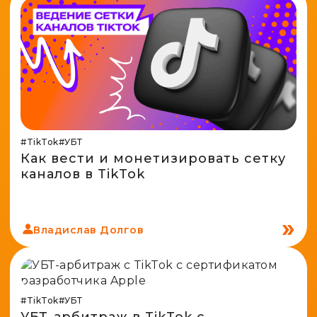
Spy-сервисы
Проверка анонимности
Адалт
Вайты
Конвертер cookies
Аккаунты
Генератор личности
#TikTok
#УБТ
Как вести и монетизировать сетку
каналов в TikTok
Владислав Долгов
#TikTok
#УБТ