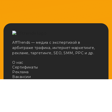
AffTrends — медиа с экспертизой в
арбитраже трафика, интернет-маркетинге,
рекламе, таргетинге, SEO, SMM, PPC и др.
О нас
Сертификаты
Реклама
Вакансии
Email:
adv@afftrends.com
Телефон:
+7 980 547 31 50
Сотрудничество:
@afftrends_adv
Социальные сети: