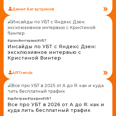
Данил Багаутдинов
#дзен
#интервью
#УБТ
Инсайды по УБТ с Яндекс Дзен:
эксклюзивное интервью с
Кристиной Винтер
AffTrends
#арбитраж
#трафик
#УБТ
Все про УБТ в 2026 от А до Я: как и
куда лить бесплатный трафик