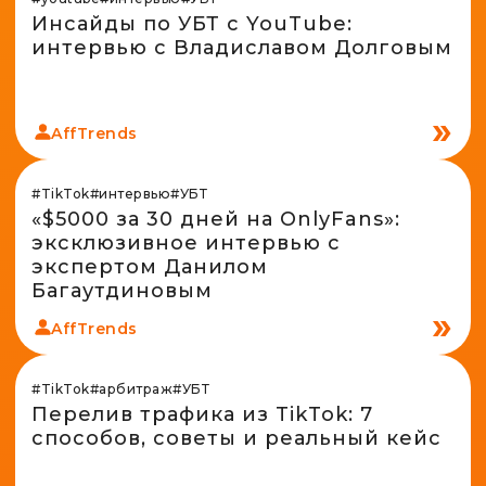
Инсайды по УБТ с YouTube:
интервью с Владиславом Долговым
AffTrends
#TikTok
#интервью
#УБТ
«$5000 за 30 дней на OnlyFans»:
эксклюзивное интервью с
экспертом Данилом
Багаутдиновым
AffTrends
#TikTok
#арбитраж
#УБТ
Перелив трафика из TikTok: 7
способов, советы и реальный кейс