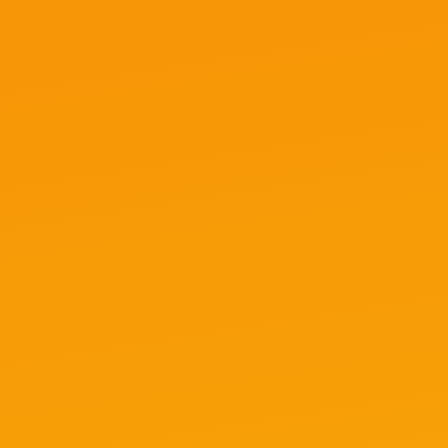
старте.
Хотите глубже разобраться, как
зарабатывать на арбитраже трафика и
какие подходы работают в 2026 году?
Тогда изучайте данный раздел — здесь
собрано все самое важное, без воды, от
практиков.