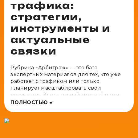
трафика:
стратегии,
инструменты и
актуальные
связки
Рубрика «Арбитраж» — это база
экспертных материалов для тех, кто уже
работает с трафиком или только
планирует масштабировать свои
результаты. Здесь вы найдёте всё о том,
как работает арбитраж трафика сегодня:
ПОЛНОСТЬЮ
от выбора вертикали до аналитики
связок и масштабирования.
Арбитраж трафика: что
это и как заработать