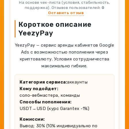
Spy-сервисы
На основе чек-листа (условия, стабильность,
Проверка анонимности
поддержка). Отзывов пользователей:
0
Адалт
Вайты
Оставить отзыв
Конвертер cookies
Аккаунты
Короткое описание
Генератор личности
YeezyPay
YeezyPay — сервис аренды кабинетов Google
Ads с возможностью пополнения через
криптовалюту. Условия сотрудничества
максимально гибкие.
Категория сервиса:
аккаунты
Кому подойдет:
соло-вебмастера, команды
Способы пополнения:
USDT→USD (курс Garantex -1%)
Комиссии:
Вывод: 30% (10% индивидуально по