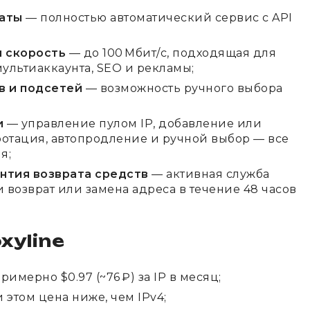
латы
— полностью автоматический сервис с API
я скорость
— до 100 Мбит/с, подходящая для
мультиаккаунта, SEO и рекламы;
в и подсетей
— возможность ручного выбора
и
— управление пулом IP, добавление или
ротация, автопродление и ручной выбор — все
я;
антия возврата средств
— активная служба
 возврат или замена адреса в течение 48 часов
xyline
мерно $0.97 (~76 ₽) за IP в месяц;
и этом цена ниже, чем IPv4;