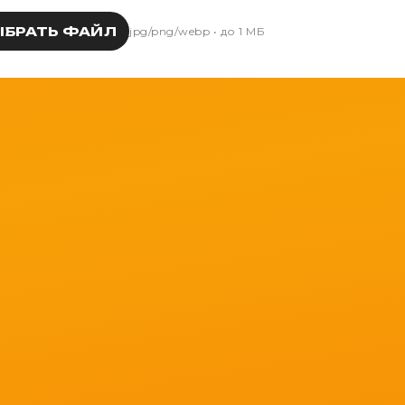
ЫБРАТЬ ФАЙЛ
jpg/png/webp • до 1 МБ