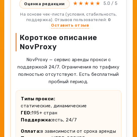
Spy-сервисы
★
★
★
★
★
5.0 / 5
Оценка редакции
Проверка анонимности
Адалт
Вайты
На основе чек-листа (условия, стабильность,
Конвертер cookies
поддержка). Отзывов пользователей:
0
Аккаунты
Оставить отзыв
Генератор личности
Короткое описание
NovProxy
NovProxy — сервис аренды прокси с
поддержкой 24/7. Ограничения по трафику
полностью отсутствуют. Есть бесплатный
пробный период.
Типы прокси:
статические, динамические
ГЕО:
195+ стран
Поддержка:
есть, 24/7
Оплата:
в зависимости от срока аренды