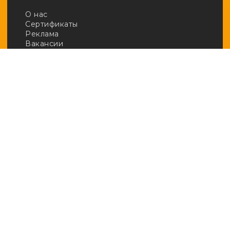
О нас
Сертификаты
Реклама
Вакансии
Email:
adv@afftrends.com
Телефон:
+7 980 547 31 50
Сотрудничество:
@afftrends_adv
Социальные сети:
База знаний
· Арбитраж
· Кейсы
· Новичкам
· Обзоры
· Полезное