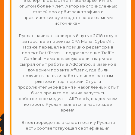
Эксперт в области affiliate-маркетинга с
опытом более 7 лет. Автор многочисленных
статей про арбитраж трафика и
практических руководств по рекламным
источникам.
Руслан начинал карьерный путь в 2018 году с
авторства в проектах CPA Mafia, CyberAff.
Позже перешел на позицию редактора в
проект DatsTeam — подразделение Traffic
Cardinal. Немаловажную роль в карьере
сыграл опыт работы в AdCombo, а именно в
дочернем проекте AffBank, где были
получены навыки работы с иностранным
рынком и партнерами. Спустя
продолжительное время и накопленный опыт
было принято решение запустить
собственное медиа — AffTrends, владельцем
которого Руслан является в настоящее
время.
В подтверждение экспертности у Руслана
есть соответствующая сертификация.