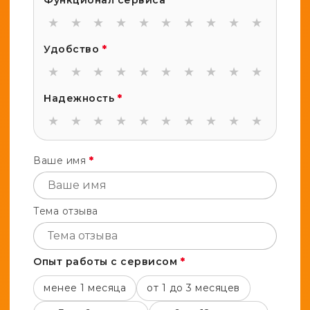
Функционал сервиса
*
★
★
★
★
★
★
★
★
★
★
Удобство
*
★
★
★
★
★
★
★
★
★
★
Надежность
*
★
★
★
★
★
★
★
★
★
★
Ваше имя
*
Тема отзыва
Опыт работы с сервисом
*
менее 1 месяца
от 1 до 3 месяцев