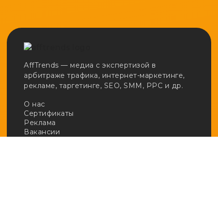
AffTrends — медиа с экспертизой в
арбитраже трафика, интернет-маркетинге,
рекламе, таргетинге, SEO, SMM, PPC и др.
О нас
Сертификаты
Реклама
Вакансии
Email:
adv@afftrends.com
Телефон:
+7 980 547 31 50
Сотрудничество:
@afftrends_adv
Социальные сети:
База знаний