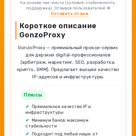
Spy-сервисы
На основе чек-листа (условия, стабильность,
Проверка анонимности
поддержка). Отзывов пользователей:
0
Адалт
Вайты
Оставить отзыв
Конвертер cookies
Аккаунты
Короткое описание
Генератор личности
GonzoProxy
GonzoProxy — премиальный прокси-сервис
для дерзких digital-профессионалов
(арбитраж, маркетинг, SEO, разработка,
крипто, SMM). Предлагает высшее качество
IP-адресов и инфраструктуры.
Плюсы
✔
Премиальное качество IP и
инфраструктуры
✔
Минимум банов, максимум
стабильности
✔
Подходит под любые ниши: от