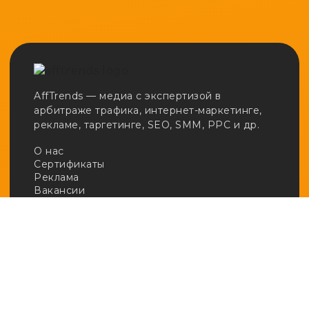
AffTrends — медиа с экспертизой в
арбитраже трафика, интернет-маркетинге,
рекламе, таргетинге, SEO, SMM, PPC и др.
О нас
Сертификаты
Реклама
Вакансии
Email:
adv@afftrends.com
Телефон:
+7 980 547 31 50
Сотрудничество:
@afftrends_adv
Социальные сети:
База знаний