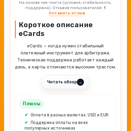
Spy-сервисы
На основе чек-листа (условия, стабильность,
Проверка анонимности
поддержка). Отзывов пользователей:
1
Адалт
Вайты
Оставить отзыв
Конвертер cookies
Аккаунты
Короткое описание
Генератор личности
eCards
eCards — когда нужен стабильный
платежный инструмент для арбитража.
Техническая поддержка работает каждый
день, а карты отличаются высоким трастом.
Читать обзор
→
Плюсы
✔
Оплата в разных валютах: USD и EUR
✔
Поддержка оплаты на всех
популярных источниках