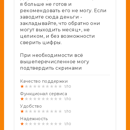
я больше не готов и
рекомендовать его не могу. Если
заводите сюда деньги -
закладывайте, что обратно они
могут выходить месяц+, не
целиком, и без возможности
сверить цифры.
При необходимости всё
вышеперечисленное могу
подтвердить скринами
Качество поддержки
★
★
★
★
★
★
★
★
★
★
1/10
Функционал сервиса
★
★
★
★
★
★
★
★
★
★
1/10
Удобство
★
★
★
★
★
★
★
★
★
★
1/10
Надежность
★
★
★
★
★
★
★
★
★
★
1/10