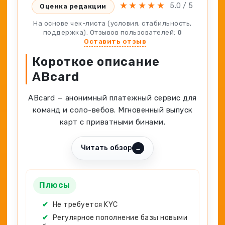
Генератор ников
★
★
★
★
★
5.0 / 5
Оценка редакции
Крипто
Spy-сервисы
Проверка анонимности
На основе чек-листа (условия, стабильность,
Адалт
Вайты
поддержка). Отзывов пользователей:
0
Конвертер cookies
Оставить отзыв
Аккаунты
Генератор личности
Короткое описание
ABcard
ABcard — анонимный платежный сервис для
команд и соло-вебов. Мгновенный выпуск
карт с приватными бинами.
Читать обзор
→
Плюсы
✔
Не требуется KYC
✔
Регулярное пополнение базы новыми