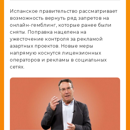
Генератор ников
Крипто
Spy-сервисы
Испанское правительство рассматривает
Проверка анонимности
Адалт
возможность вернуть ряд запретов на
Вайты
Конвертер cookies
онлайн-гемблинг, которые ранее были
Аккаунты
Генератор личности
сняты. Поправка нацелена на
ужесточение контроля за рекламой
азартных проектов. Новые меры
напрямую коснутся лицензионных
операторов и рекламы в социальных
сетях.