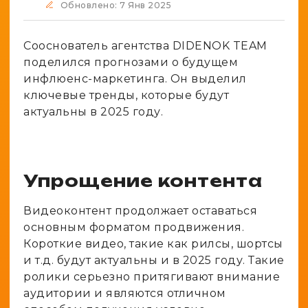
Spy-сервисы
Обновлено: 7 Янв 2025
Проверка анонимности
Адалт
Вайты
Конвертер cookies
Сооснователь агентства DIDENOK TEAM
Аккаунты
Генератор личности
поделился прогнозами о будущем
инфлюенс-маркетинга. Он выделил
ключевые тренды, которые будут
актуальны в 2025 году.
Упрощение контента
Видеоконтент продолжает оставаться
основным форматом продвижения.
Короткие видео, такие как рилсы, шортсы
и т.д. будут актуальны и в 2025 году. Такие
ролики серьезно притягивают внимание
аудитории и являются отличном