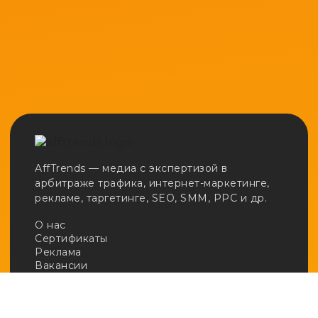
AffTrends — медиа с экспертизой в
арбитраже трафика, интернет-маркетинге,
рекламе, таргетинге, SEO, SMM, PPC и др.
О нас
Сертификаты
Реклама
Вакансии
Email:
adv@afftrends.com
Телефон:
+7 980 547 31 50
Сотрудничество:
@afftrends_adv