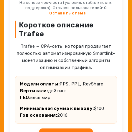
Spy-сервисы
На основе чек-листа (условия, стабильность,
Проверка анонимности
поддержка). Отзывов пользователей:
0
Адалт
Вайты
Оставить отзыв
Конвертер cookies
Аккаунты
Короткое описание
Генератор личности
Trafee
Trafee — CPA-сеть, которая продвигает
полностью автоматизированную Smartlink-
монетизацию и собственный алгоритм
оптимизации трафика.
Модели оплаты:
PPS, PPL, RevShare
Вертикали:
дейтинг
ГЕО:
весь мир
Минимальная сумма к выводу:
$100
Год основания:
2016