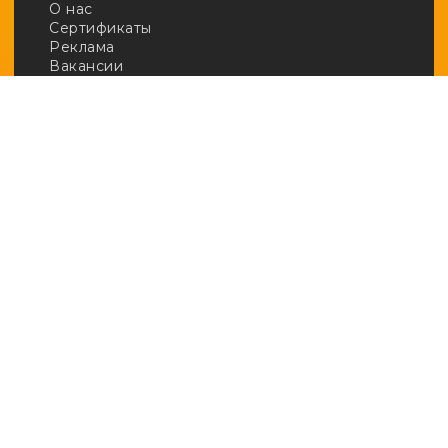
О нас
Сертификаты
Реклама
Вакансии
Email:
adv@afftrends.com
Телефон:
+7 980 547 31 50
Сотрудничество:
@afftrends_adv
Социальные сети:
База знаний
· Арбитраж
· Кейсы
· Новичкам
· Обзоры
· Полезное
· Руководства