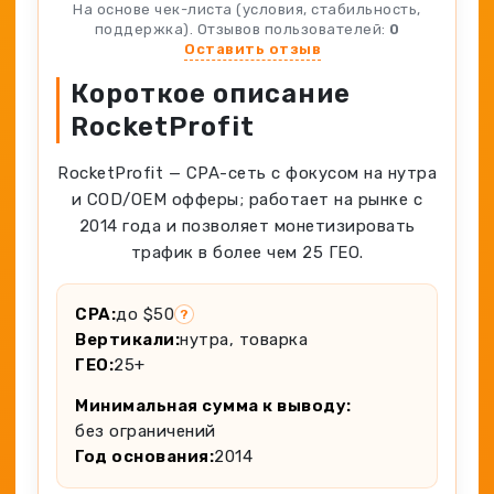
Spy-сервисы
На основе чек-листа (условия, стабильность,
Проверка анонимности
поддержка). Отзывов пользователей:
0
Адалт
Вайты
Оставить отзыв
Конвертер cookies
Аккаунты
Короткое описание
Генератор личности
RocketProfit
RocketProfit — CPA-сеть с фокусом на нутра
и COD/OEM офферы; работает на рынке с
2014 года и позволяет монетизировать
трафик в более чем 25 ГЕО.
CPA:
до $50
?
Вертикали:
нутра, товарка
ГЕО:
25+
Минимальная сумма к выводу:
без ограничений
Год основания:
2014