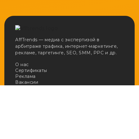
AffTrends — медиа с экспертизой в
арбитраже трафика, интернет-маркетинге,
рекламе, таргетинге, SEO, SMM, PPC и др.
О нас
Сертификаты
Реклама
Вакансии
Email:
adv@afftrends.com
Телефон:
+7 980 547 31 50
Сотрудничество:
@afftrends_adv
Социальные сети:
База знаний