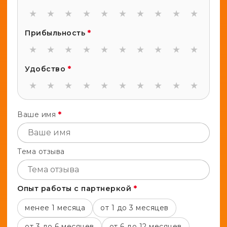
★
★
★
★
★
★
★
★
★
★
Прибыльность
*
★
★
★
★
★
★
★
★
★
★
Удобство
*
★
★
★
★
★
★
★
★
★
★
Ваше имя
*
Тема отзыва
Опыт работы с партнеркой
*
менее 1 месяца
от 1 до 3 месяцев
от 3 до 6 месяцев
от 6 до 12 месяцев