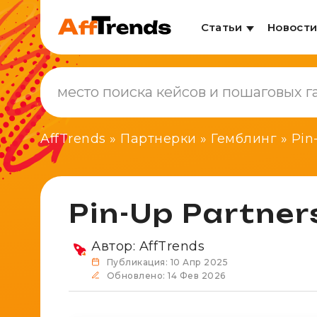
Статьи
Новост
AffTrends
»
Партнерки
»
Гемблинг
»
Pin
Pin-Up Partner
Автор:
AffTrends
Публикация: 10 Апр 2025
Обновлено: 14 Фев 2026