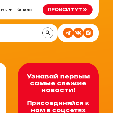
ПРОКСИ ТУТ
нты
Каналы
Узнавай первым
самые свежие
новости!
Присоединяйся к
нам в соцсетях