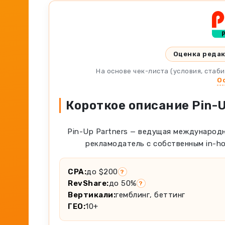
Оценка реда
На основе чек-листа (условия, стаб
О
Короткое описание Pin-U
Pin-Up Partners — ведущая международн
рекламодатель с собственным in-ho
CPA:
до $200
?
RevShare:
до 50%
?
Вертикали:
гемблинг, беттинг
ГЕО:
10+