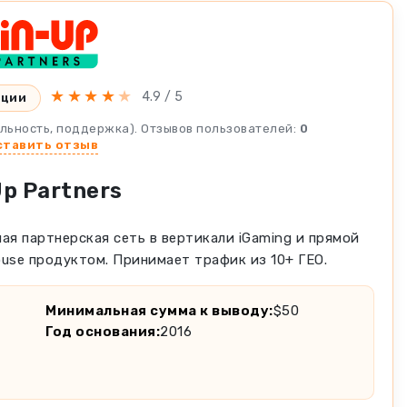
★
★
★
★
★
4.9 / 5
кции
ильность, поддержка). Отзывов пользователей:
0
ставить отзыв
p Partners
ая партнерская сеть в вертикали iGaming и прямой
use продуктом. Принимает трафик из 10+ ГЕО.
Минимальная сумма к выводу:
$50
Год основания:
2016