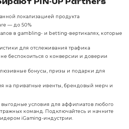
ирают PIN-UP Partners
танной локализацией продукта
are — до 50%
ов в gambling- и betting-вертикалях, которые
тистики для отслеживания трафика
 не беспокоиться о конверсии и доверии
клюзивные бонусы, призы и подарки для
я на приватные ивенты, брендовый мерч и
и выгодные условия для аффилиатов любого
итражных команд. Подключайтесь и начните
лидером iGaming-индустрии.