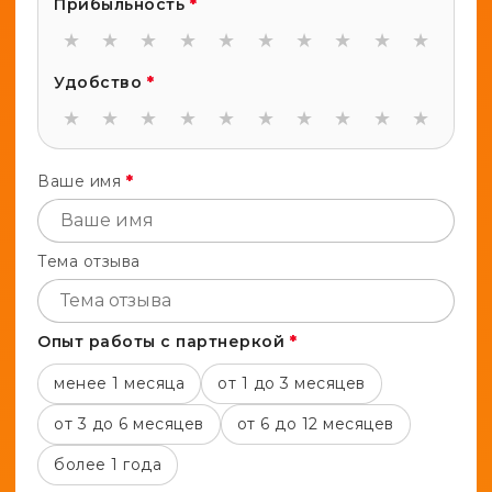
Прибыльность
*
★
★
★
★
★
★
★
★
★
★
Удобство
*
★
★
★
★
★
★
★
★
★
★
Ваше имя
*
Тема отзыва
Опыт работы с партнеркой
*
менее 1 месяца
от 1 до 3 месяцев
от 3 до 6 месяцев
от 6 до 12 месяцев
более 1 года