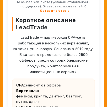
Spy-сервисы
На основе чек-листа (условия, стабильность,
Проверка анонимности
поддержка). Отзывов пользователей:
0
Адалт
Вайты
Оставить отзыв
Конвертер cookies
Аккаунты
Короткое описание
Генератор личности
LeadTrade
LeadTrade — партнерская CPA-сеть,
работающая в нескольких вертикалях,
включая финансовую. Основана в 2012 году.
В каталоге представлено более 2500
офферов, среди которых банковские
продукты, криптопроекты и
инвестиционные сервисы.
CPA:
зависит от оффера
Вертикали:
финансы, крипта, дейтинг, беттинг,
нутра, адалт