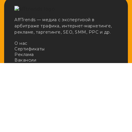
AffTrends — медиа с экспертизой в
арбитраже трафика, интернет-маркетинге,
рекламе, таргетинге, SEO, SMM, PPC и др.
О нас
Сертификаты
Реклама
Вакансии
Email:
adv@afftrends.com
Телефон:
+7 980 547 31 50
Сотрудничество:
@afftrends_adv
Социальные сети:
База знаний
· Арбитраж
· Кейсы