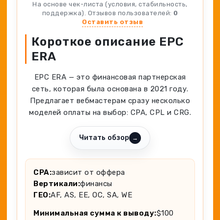
Spy-сервисы
На основе чек-листа (условия, стабильность,
Проверка анонимности
поддержка). Отзывов пользователей:
0
Адалт
Вайты
Оставить отзыв
Конвертер cookies
Аккаунты
Короткое описание EPC
Генератор личности
ERA
EPC ERA — это финансовая партнерская
сеть, которая была основана в 2021 году.
Предлагает вебмастерам сразу несколько
моделей оплаты на выбор: CPA, CPL и CRG.
Читать обзор
→
CPA:
зависит от оффера
Вертикали:
финансы
ГЕО:
AF, AS, EE, OC, SA, WE
Минимальная сумма к выводу:
$100