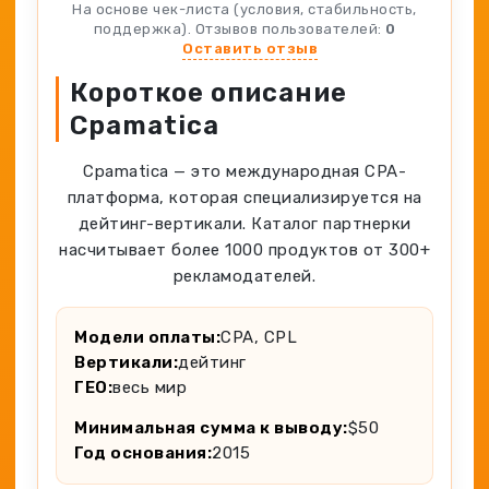
Spy-сервисы
На основе чек-листа (условия, стабильность,
Проверка анонимности
поддержка). Отзывов пользователей:
0
Адалт
Вайты
Оставить отзыв
Конвертер cookies
Аккаунты
Короткое описание
Генератор личности
Cpamatica
Cpamatica — это международная CPA-
платформа, которая специализируется на
дейтинг-вертикали. Каталог партнерки
насчитывает более 1000 продуктов от 300+
рекламодателей.
Модели оплаты:
CPA, CPL
Вертикали:
дейтинг
ГЕО:
весь мир
Минимальная сумма к выводу:
$50
Год основания:
2015