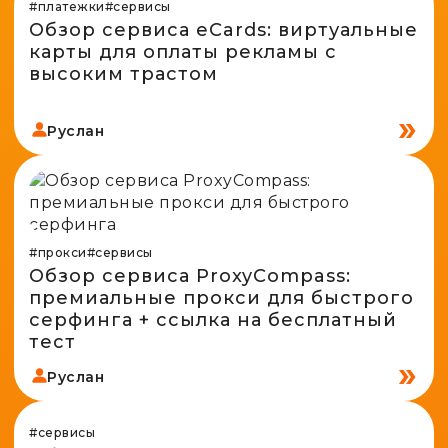
#платежки
Spy-сервисы
#сервисы
Проверка анонимности
Обзор сервиса eCards: виртуальные
Адалт
Вайты
карты для оплаты рекламы с
Конвертер cookies
высоким трастом
Аккаунты
Генератор личности
Руслан
#прокси
#сервисы
Обзор сервиса ProxyCompass:
премиальные прокси для быстрого
серфинга + ссылка на бесплатный
тест
Руслан
#сервисы