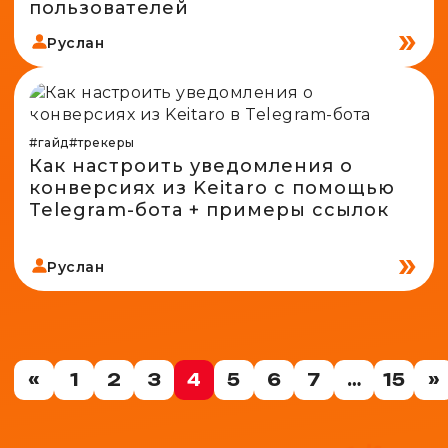
пользователей
Руслан
#гайд
#трекеры
Как настроить уведомления о
конверсиях из Keitaro с помощью
Telegram-бота + примеры ссылок
Руслан
«
1
2
3
4
5
6
7
…
15
»