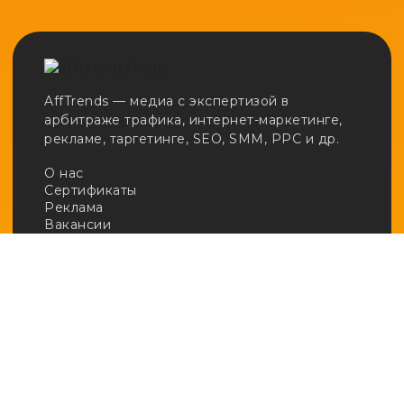
AffTrends — медиа с экспертизой в
арбитраже трафика, интернет-маркетинге,
рекламе, таргетинге, SEO, SMM, PPC и др.
О нас
Сертификаты
Реклама
Вакансии
Email:
adv@afftrends.com
Телефон:
+7 980 547 31 50
Сотрудничество:
@afftrends_adv
Социальные сети:
База знаний