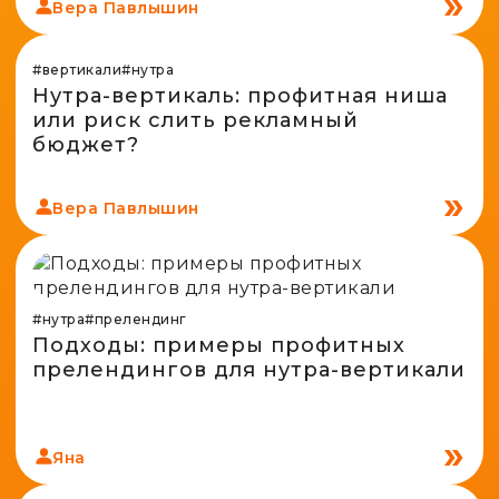
Вера Павлышин
Spy-сервисы
Проверка анонимности
Адалт
Вайты
Конвертер cookies
#вертикали
#нутра
Аккаунты
Нутра-вертикаль: профитная ниша
Генератор личности
или риск слить рекламный
бюджет?
Вера Павлышин
#нутра
#прелендинг
Подходы: примеры профитных
прелендингов для нутра-вертикали
Яна