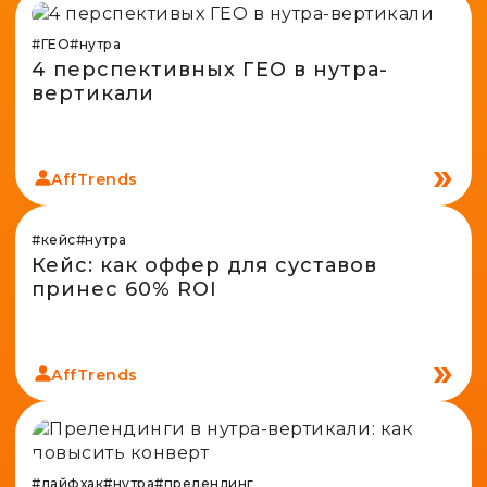
#ГЕО
#нутра
4 перспективных ГЕО в нутра-
вертикали
AffTrends
#кейс
#нутра
Кейс: как оффер для суставов
принес 60% ROI
AffTrends
#лайфхак
#нутра
#прелендинг