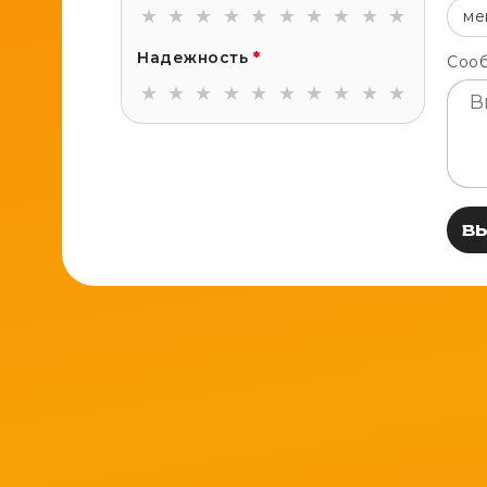
★
★
★
★
★
★
★
★
★
★
ме
Надежность
*
Соо
★
★
★
★
★
★
★
★
★
★
В