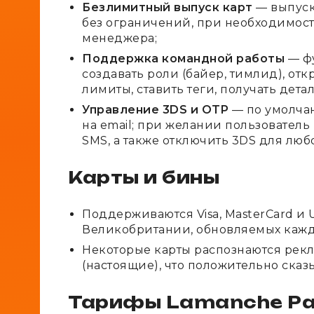
Безлимитный выпуск карт
— выпуск
без ограничений, при необходимос
менеджера;
Поддержка командной работы
— фу
создавать роли (байер, тимлид), отк
лимиты, ставить теги, получать дет
Управление 3DS и OTP
— по умолчан
на email; при желании пользователь
SMS, а также отключить 3DS для люб
Карты и бины
Поддерживаются Visa, MasterCard и U
Великобритании, обновляемых кажд
Некоторые карты распознаются рек
(настоящие), что положительно сказы
Тарифы Lamanche P