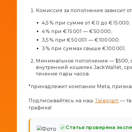
Комиссия за пополнение зависит от
4,5 % при сумме от € 0 до € 15 000;
4 % при € 15 001 — € 50 000;
3,5 % при € 50 001 — € 100 000;
3 % при суммах свыше € 100 001.
Минимальное пополнение — $500, о
внутренний кошелек JackWallet, ср
течение пары часов.
*принадлежит компании Meta, призна
Подписывайтесь на наш
Telegram
— та
трафика!
Статья проверена эксп