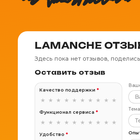
LAMANCHE ОТЗЫ
Здесь пока нет отзывов, поделис
Оставить отзыв
Ваш
Качество поддержки
*
★
★
★
★
★
★
★
★
★
★
Тема
Функционал сервиса
*
★
★
★
★
★
★
★
★
★
★
Опы
Удобство
*