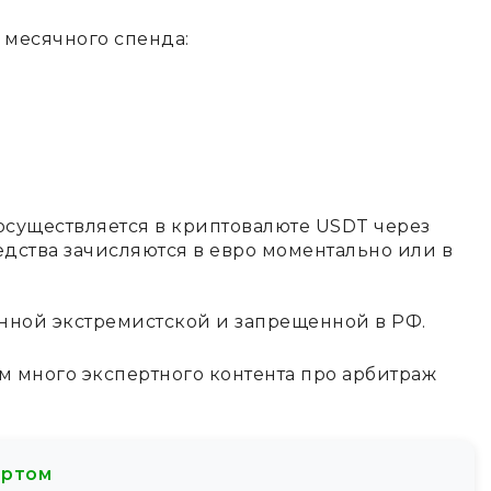
 месячного спенда:
существляется в криптовалюте USDT через
едства зачисляются в евро моментально или в
нной экстремистской и запрещенной в РФ.
м много экспертного контента про арбитраж
ертом