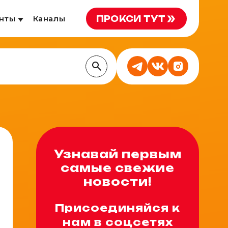
ПРОКСИ ТУТ
нты
Каналы
Узнавай первым
самые свежие
новости!
Присоединяйся к
нам в соцсетях