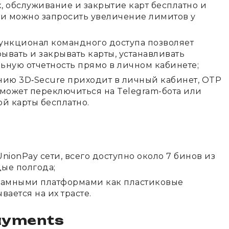
, обслуживание и закрытие карт бесплатно и
ти можно запросить увеличение лимитов у
нкционал командного доступа позволяет
рывать и закрывать карты, устанавливать
альную отчетность прямо в личном кабинете;
ию 3D‑Secure приходит в личный кабинет, OTP
 может переключиться на Telegram-бота или
ой карты бесплатно.
nionPay сети, всего доступно около 7 бинов из
ые полгода;
ламными платформами как пластиковые
вается на их трасте.
ayments