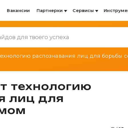
и
Вакансии
Партнерки
Сервисы
Инструме
технологию распознавания лиц для борьбы с
т технологию
я лиц для
амом