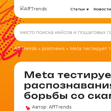
Статьи
Новост
AffTrends
»
postnews
»
Meta тестирует 
Meta тестируе
распознавани
борьбы со ск
Автор:
AffTrends