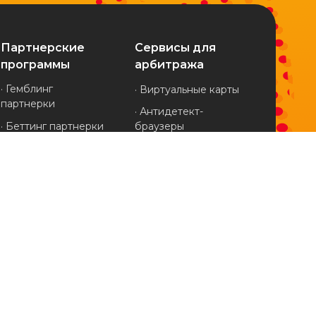
Партнерские
Сервисы для
программы
арбитража
· Гемблинг
· Виртуальные карты
партнерки
· Антидетект-
· Беттинг партнерки
браузеры
· Финансовые
· Клоакинг-сервисы
партнерки
· Мобильные прокси
· Дейтинг партнерки
· Трекеры
· Нутра партнерки
· Spy-сервисы
· Товарные
· Генераторы вайтов
партнерки
· Агентские
· Крипто партнерки
кабинеты
· Адалт партнерки
· Все партнерки