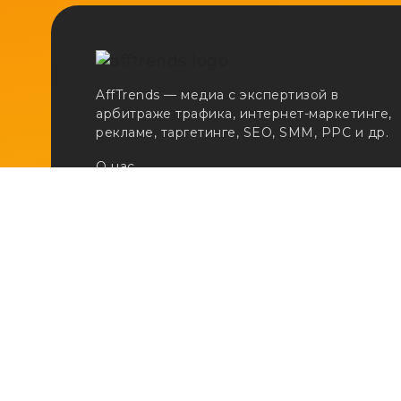
AffTrends — медиа с экспертизой в
арбитраже трафика, интернет-маркетинге,
рекламе, таргетинге, SEO, SMM, PPC и др.
О нас
Сертификаты
Реклама
Вакансии
Email:
adv@afftrends.com
Телефон:
+7 980 547 31 50
Сотрудничество:
@afftrends_adv
Социальные сети: