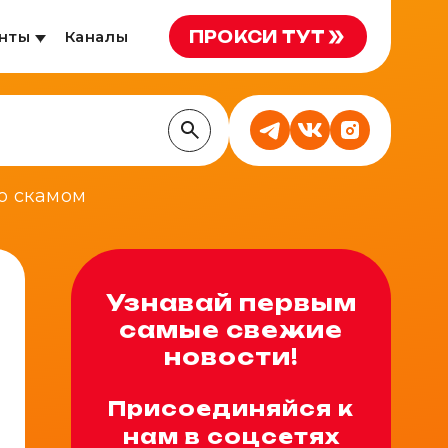
ПРОКСИ ТУТ
нты
Каналы
о скамом
Узнавай первым
самые свежие
новости!
Присоединяйся к
нам в соцсетях