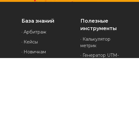
База знаний
Полезные
инструменты
· Арбитраж
· Калькулятор
· Кейсы
метрик
· Новичкам
· Генератор UTM-
· Обзоры
меток
· Проверка
· Полезное
анонимности
· Руководства
· Генератор ников
· Все про УБТ-
· Проверка
трафик
редиректов
· Конвертер cookies
· Генератор
личности