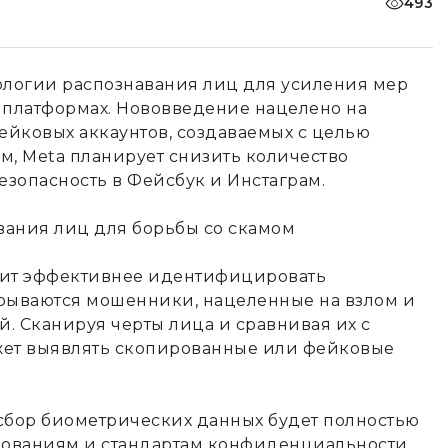
493
ологии распознавания лиц для усиления мер
 платформах. Нововведение нацелено на
ейковых аккаунтов, создаваемых с целью
м, Meta планирует снизить количество
зопасность в Фейсбук и Инстаграм.
лит эффективнее идентифицировать
крываются мошенники, нацеленные на взлом и
. Сканируя черты лица и сравнивая их с
жет выявлять скопированные или фейковые
о сбор биометрических данных будет полностью
бованиям и стандартам конфиденциальности.