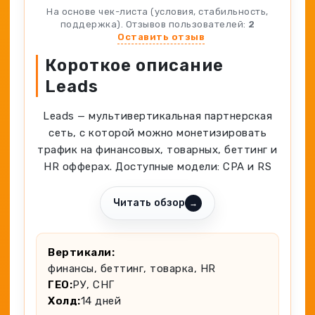
Генератор ников
На основе чек-листа (условия, стабильность,
Крипто
Spy-сервисы
поддержка). Отзывов пользователей:
2
Проверка анонимности
Адалт
Оставить отзыв
Вайты
Конвертер cookies
Короткое описание
Аккаунты
Генератор личности
Leads
Leads — мультивертикальная партнерская
сеть, с которой можно монетизировать
трафик на финансовых, товарных, беттинг и
HR офферах. Доступные модели: CPA и RS
Читать обзор
→
Вертикали:
финансы, беттинг, товарка, HR
ГЕО:
РУ, СНГ
Холд:
14 дней