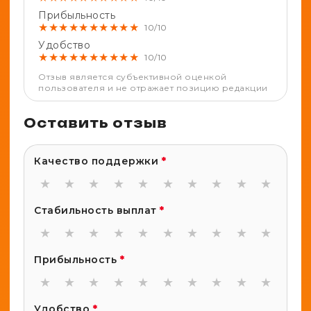
Прибыльность
★
★
★
★
★
★
★
★
★
★
10/10
Удобство
★
★
★
★
★
★
★
★
★
★
10/10
Отзыв является субъективной оценкой
пользователя и не отражает позицию редакции
Оставить отзыв
Качество поддержки
*
★
★
★
★
★
★
★
★
★
★
Стабильность выплат
*
★
★
★
★
★
★
★
★
★
★
Прибыльность
*
★
★
★
★
★
★
★
★
★
★
Удобство
*