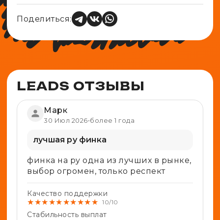
Поделиться:
LEADS ОТЗЫВЫ
Марк
30 Июл 2026
•
более 1 года
лучшая ру финка
финка на ру одна из лучших в рынке,
выбор огромен, только респект
Качество поддержки
★
★
★
★
★
★
★
★
★
★
10/10
Стабильность выплат