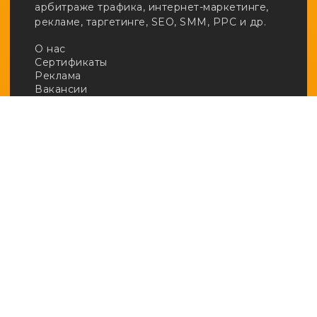
арбитраже трафика, интернет-маркетинге,
рекламе, таргетинге, SEO, SMM, PPC и др.
О нас
Сертификаты
Реклама
Вакансии
Email:
adv@afftrends.com
Телефон:
+7 980 547 31 50
Сотрудничество:
@afftrends_adv
Социальные сети:
База знаний
· Арбитраж
· Кейсы
· Новичкам
· Обзоры