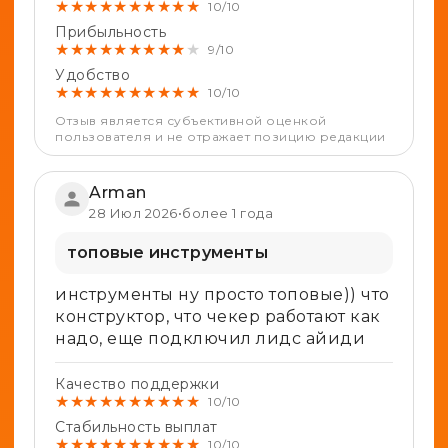
★
★
★
★
★
★
★
★
★
★
10/10
Прибыльность
★
★
★
★
★
★
★
★
★
★
9/10
Удобство
★
★
★
★
★
★
★
★
★
★
10/10
Отзыв является субъективной оценкой
пользователя и не отражает позицию редакции
Arman
28 Июл 2026
•
более 1 года
топовые инструменты
инструменты ну просто топовые)) что
конструктор, что чекер работают как
надо, еще подключил лидс айиди
Качество поддержки
★
★
★
★
★
★
★
★
★
★
10/10
Стабильность выплат
★
★
★
★
★
★
★
★
★
★
10/10