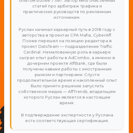
опытом более 7 лет. Автор многочисленных
статей про арбитраж трафика и
практических руководств по рекламным
источникам.
Руслан начинал карьерный путь в 2018 году с
авторства в проектах CPA Mafia, CyberAff.
Позже перешел на позицию редактора в
проект DatsTeam — подразделение Traffic
Cardinal. Немаловажную роль в карьере
сыграл опыт работы в AdCombo, а именно в
дочернем проекте AffBank, где были
получены навыки работы с иностранным
рынком и партнерами. Спустя
продолжительное время и накопленный опыт
было принято решение запустить
собственное медиа — AffTrends, владельцем
которого Руслан является в настоящее
время.
В подтверждение экспертности у Руслана
есть соответствующая сертификация.