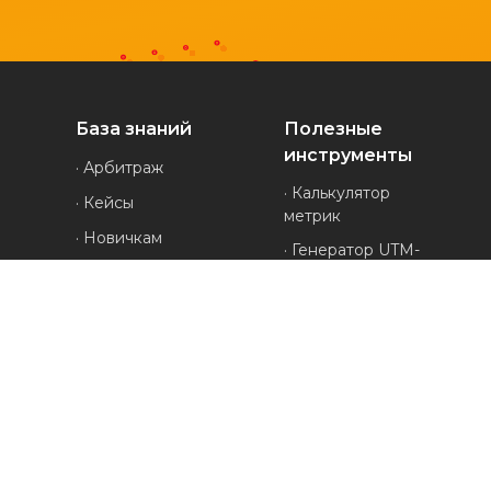
База знаний
Полезные
инструменты
· Арбитраж
· Калькулятор
· Кейсы
метрик
· Новичкам
· Генератор UTM-
· Обзоры
меток
· Проверка
· Полезное
анонимности
· Руководства
· Генератор ников
· Все про УБТ-
· Проверка
трафик
редиректов
· Конвертер cookies