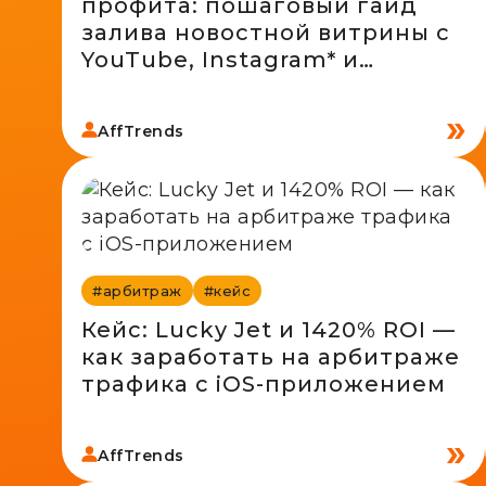
профита: пошаговый гайд
залива новостной витрины с
YouTube, Instagram* и
«Дзена»
AffTrends
#арбитраж
#кейс
Кейс: Lucky Jet и 1420% ROI —
как заработать на арбитраже
трафика с iOS-приложением
AffTrends