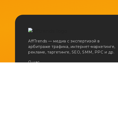
AffTrends — медиа с экспертизой в
арбитраже трафика, интернет-маркетинге,
рекламе, таргетинге, SEO, SMM, PPC и др.
О нас
Сертификаты
Реклама
Вакансии
Email:
adv@afftrends.com
Телефон:
+7 980 547 31 50
Сотрудничество:
@afftrends_adv
Социальные сети: