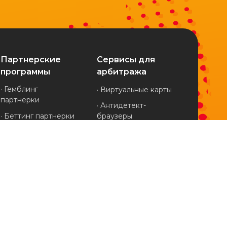
Партнерские
Сервисы для
программы
арбитража
· Гемблинг
· Виртуальные карты
партнерки
· Антидетект-
· Беттинг партнерки
браузеры
· Финансовые
· Клоакинг-сервисы
партнерки
· Мобильные прокси
· Дейтинг партнерки
· Трекеры
· Нутра партнерки
· Spy-сервисы
· Товарные
· Генераторы вайтов
партнерки
· Агентские
· Крипто партнерки
кабинеты