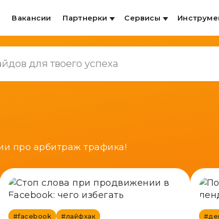
и
Вакансии
Партнерки
Сервисы
Инструме
ии про арбитраж трафика!
#facebook
#лайфхак
#де