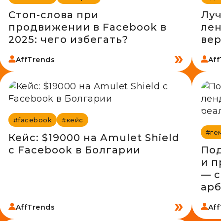
Стоп-слова при
Лу
продвижении в Facebook в
лен
2025: чего избегать?
вер
AffTrends
Af
#facebook
#кейс
#ге
Кейс: $19000 на Amulet Shield
с Facebook в Болгарии
Под
и п
— с
ар
AffTrends
Af