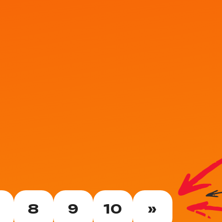
8
9
10
»