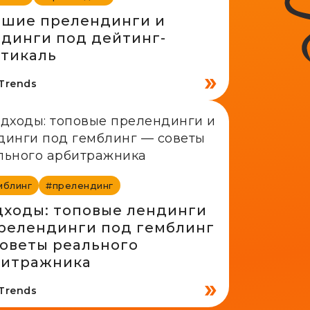
чшие прелендинги и
динги под дейтинг-
тикаль
fTrends
мблинг
#прелендинг
ходы: топовые лендинги
релендинги под гемблинг
оветы реального
битражника
fTrends