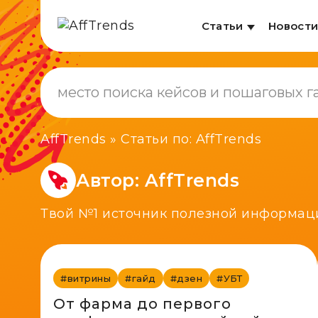
Статьи
Новост
AffTrends
»
Статьи по: AffTrends
Автор:
AffTrends
Твой №1 источник полезной информац
#витрины
#гайд
#дзен
#УБТ
От фарма до первого