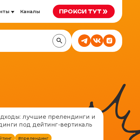
ПРОКСИ ТУТ
нты
Каналы
йтинг
#прелендинг