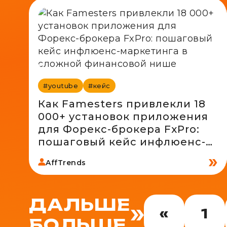
#youtube
#кейс
Как Famesters привлекли 18
000+ установок приложения
для Форекс-брокера FxPro:
пошаговый кейс инфлюенс-
маркетинга в сложной
AffTrends
финансовой нише
ДАЛЬШЕ
«
1
БОЛЬШЕ