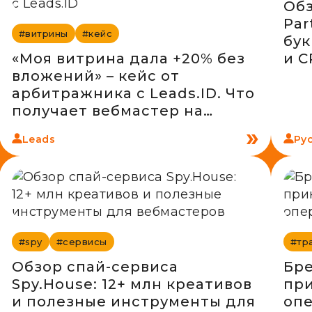
Обз
Par
#витрины
#кейс
бук
«Моя витрина дала +20% без
и C
вложений» – кейс от
арбитражника c Leads.ID. Что
получает вебмастер на
практике
Leads
Ру
#spy
#сервисы
#тр
Обзор спай-сервиса
Бре
Spy.House: 12+ млн креативов
при
и полезные инструменты для
опе