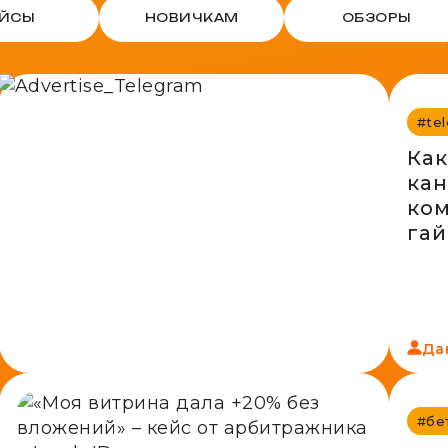
ЕЙСЫ
НОВИЧКАМ
ОБЗОРЫ
#te
Как
кан
ко
гай
пе
Да
#бе