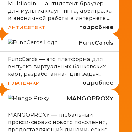
Multilogin — антидетект-браузер
для мультиаккаунтинга, арбитража
и анонимной работы в интернете.
Обеспечивает высокий уровень
подробнее
АНТИДЕТЕКТ
анонимности для арбитража
трафика.
FuncCards
FuncCards — это платформа для
выпуска виртуальных банковских
карт, разработанная для задач
арбитража трафика и
подробнее
ПЛАТЕЖКИ
корпоративного использования.
Выпуск — $1, комиссия на
MANGOPROXY
пополнение — от 2,5%
MANGOPROXY — глобальный
прокси-сервис нового поколения,
предоставляющий динамические и