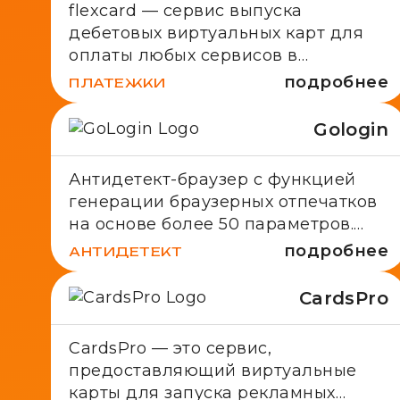
flexcard — сервис выпуска
дебетовых виртуальных карт для
оплаты любых сервисов в
интернете, в том числе рекламных
подробнее
ПЛАТЕЖКИ
источников: Facebook* Ads, Google
Ads, TikTok, Bing и другие.
Gologin
Антидетект-браузер с функцией
генерации браузерных отпечатков
на основе более 50 параметров.
Доступны возможности для
подробнее
АНТИДЕТЕКТ
командной работы.
CardsPro
CardsPro — это сервис,
предоставляющий виртуальные
карты для запуска рекламных