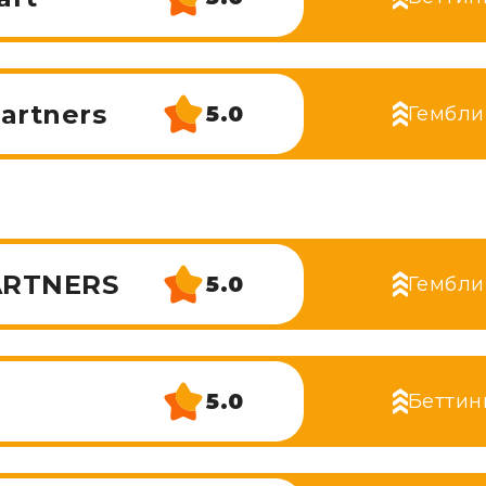
artners
5.0
Гембли
ARTNERS
5.0
Гембли
5.0