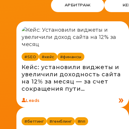
АРБИТРАЖ
К
#SEO
#кейс
#финансы
Кейс: установили виджеты и
увеличили доходность сайта
на 12% за месяц — за счет
сокращения пути
пользователя до оффера
Leads
#беттинг
#гемблинг
#пп