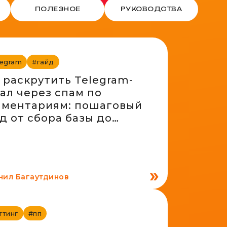
ПОЛЕЗНОЕ
РУКОВОДСТВА
legram
#гайд
 раскрутить Telegram-
ал через спам по
мментариям: пошаговый
д от сбора базы до
рвых подписчиков
нил Багаутдинов
ттинг
#пп