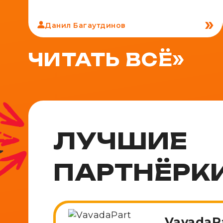
Данил Багаутдинов
ЧИТАТЬ ВСЁ
ЛУЧШИЕ
ПАРТНЁРК
VavadaP