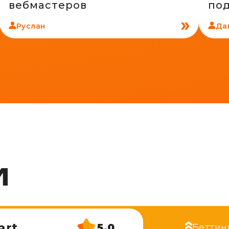
вебмастеров
по
Руслан
Да
И
art
5.0
Беттин