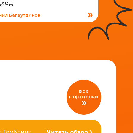
дход
нил Багаутдинов
все
партнерки
г Гемблинг
Читать обзор