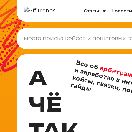
Статьи
Новост
Все об
арбитра
А
,
,
р
н
я
г
ы
ЧЁ
ТАК