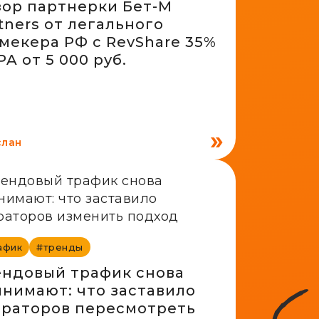
ор партнерки Бет-М
tners от легального
мекера РФ с RevShare 35%
PA от 5 000 руб.
слан
афик
#тренды
ндовый трафик снова
нимают: что заставило
раторов пересмотреть